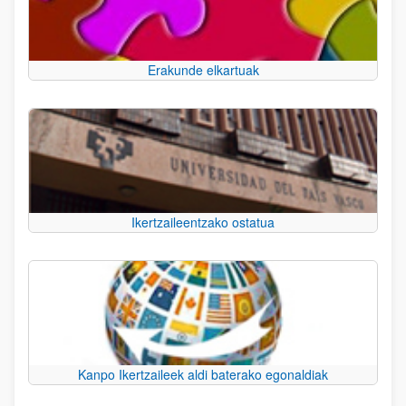
Erakunde elkartuak
Ikertzaileentzako ostatua
Kanpo Ikertzaileek aldi baterako egonaldiak