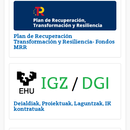
Plan de Recuperación
Transformación y Resiliencia- Fondos
MRR
Deialdiak, Proiektuak, Laguntzak, IK
kontratuak