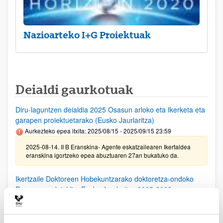
Nazioarteko I+G Proiektuak
Deialdi gaurkotuak
Diru-laguntzen deialdia 2025 Osasun arloko eta Ikerketa eta
garapen proiektuetarako (Eusko Jaurlaritza)
Aurkezteko epea itxita: 2025/08/15 - 2025/09/15 23:59
2025-08-14. II B Eranskina- Agente eskatzailearen Ikertaldea
eranskina igortzeko epea abuztuaren 27an bukatuko da.
Ikertzaile Doktoreen Hobekuntzarako doktoretza-ondoko
Programen deialdia, Eusko Jaurlaritza 2025-2028
Aurkezteko epea itxita: 2025/08/11 - 2025/09/15 23:59
25/08/25. EHUko konpromiso agiria lortzeko epea 2025/09/10