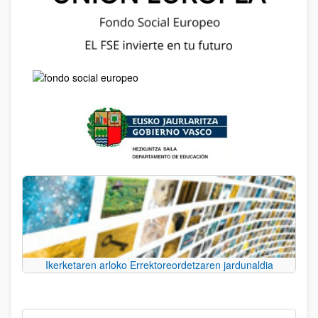
Ikerketaren arloko Errektoreordetzaren jardunaldia