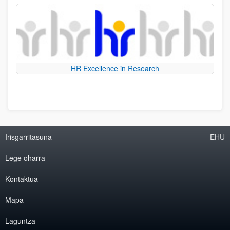
HR Excellence in Research
Irisgarritasuna
EHU
Lege oharra
Kontaktua
Mapa
Laguntza