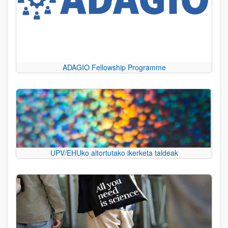
ADAGIO Fellowship Programme
UPV/EHUko aitortutako ikerketa taldeak