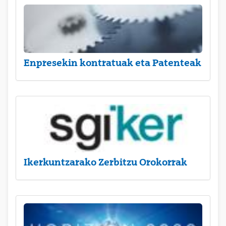
Enpresekin kontratuak eta Patenteak
Ikerkuntzarako Zerbitzu Orokorrak