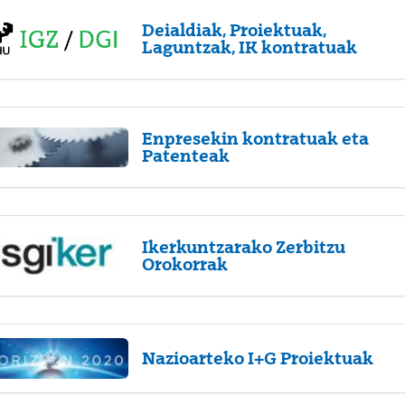
Deialdiak, Proiektuak,
Laguntzak, IK kontratuak
Enpresekin kontratuak eta
Patenteak
Ikerkuntzarako Zerbitzu
Orokorrak
Nazioarteko I+G Proiektuak