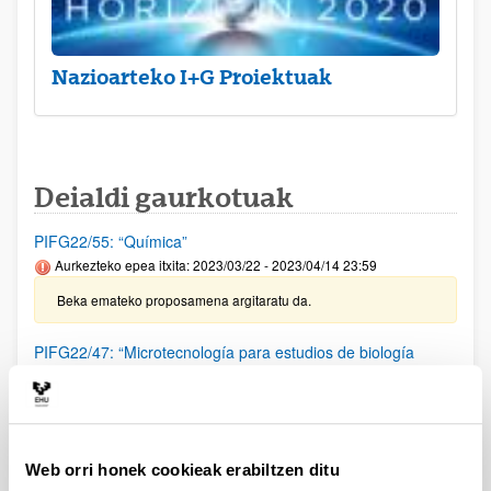
Nazioarteko I+G Proiektuak
Deialdi gaurkotuak
PIFG22/55: “Química”
Aurkezteko epea itxita: 2023/03/22 - 2023/04/14 23:59
Beka emateko proposamena argitaratu da.
PIFG22/47: “Microtecnología para estudios de biología
celular”
Aurkezteko epea itxita: 2023/03/02 - 2023/03/23 23:59
Beka emateko proposamena argitaratu da.
Web orri honek cookieak erabiltzen ditu
PIFG22/46: “Microtecnología para estudios de biología