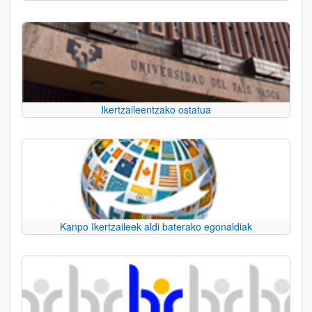
Ikertzaileentzako ostatua
Kanpo Ikertzaileek aldi baterako egonaldiak