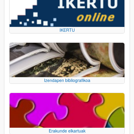
IKERTU
Izendapen bibliografikoa
Erakunde elkartuak