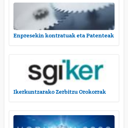
Enpresekin kontratuak eta Patenteak
Ikerkuntzarako Zerbitzu Orokorrak