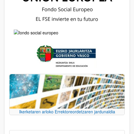
Ikerketaren arloko Errektoreordetzaren jardunaldia