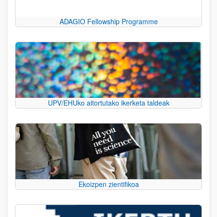
ADAGIO Fellowship Programme
UPV/EHUko aitortutako ikerketa taldeak
Ekoizpen zientifikoa