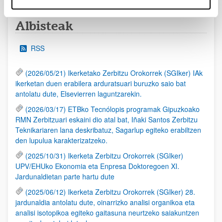
Albisteak
RSS
(2026/05/21) Ikerketako Zerbitzu Orokorrek (SGIker) IAk
ikerketan duen erabilera arduratsuari buruzko saio bat
antolatu dute, Elsevierren laguntzarekin.
(2026/03/17) ETBko Tecnólopis programak Gipuzkoako
RMN Zerbitzuari eskaini dio atal bat, Iñaki Santos Zerbitzu
Teknikariaren lana deskribatuz, Sagarlup egiteko erabiltzen
den lupulua karakterizatzeko.
(2025/10/31) Ikerketa Zerbitzu Orokorrek (SGIker)
UPV/EHUko Ekonomia eta Enpresa Doktoregoen XI.
Jardunaldietan parte hartu dute
(2025/06/12) Ikerketa Zerbitzu Orokorrek (SGIker) 28.
jardunaldia antolatu dute, oinarrizko analisi organikoa eta
analisi isotopikoa egiteko gaitasuna neurtzeko saiakuntzen