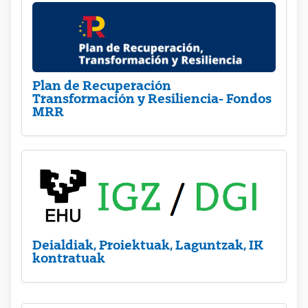
Plan de Recuperación
Transformación y Resiliencia- Fondos
MRR
Deialdiak, Proiektuak, Laguntzak, IK
kontratuak