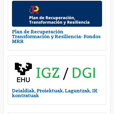
Plan de Recuperación
Transformación y Resiliencia- Fondos
MRR
Deialdiak, Proiektuak, Laguntzak, IK
kontratuak