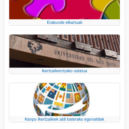
Erakunde elkartuak
Ikertzaileentzako ostatua
Kanpo Ikertzaileek aldi baterako egonaldiak