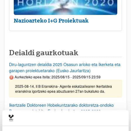
Nazioarteko I+G Proiektuak
Deialdi gaurkotuak
Diru-laguntzen deialdia 2025 Osasun arloko eta Ikerketa eta
garapen proiektuetarako (Eusko Jaurlaritza)
Aurkezteko epea itxita: 2025/08/15 - 2025/09/15 23:59
2025-08-14. II B Eranskina- Agente eskatzailearen Ikertaldea
eranskina igortzeko epea abuztuaren 27an bukatuko da.
Ikertzaile Doktoreen Hobekuntzarako doktoretza-ondoko
Programen deialdia, Eusko Jaurlaritza 2025-2028
Aurkezteko epea itxita: 2025/08/11 - 2025/09/15 23:59
25/08/25. EHUko konpromiso agiria lortzeko epea 2025/09/10