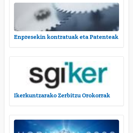
Enpresekin kontratuak eta Patenteak
Ikerkuntzarako Zerbitzu Orokorrak