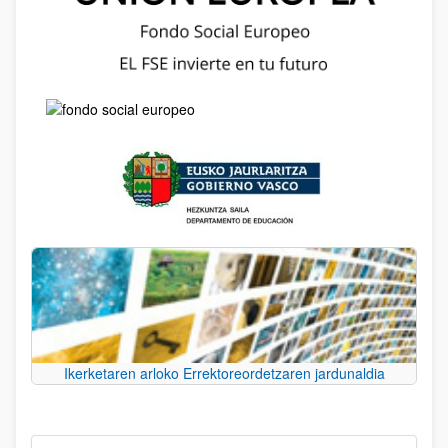
Ikerketaren arloko Errektoreordetzaren jardunaldia