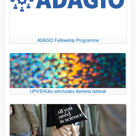
ADAGIO Fellowship Programme
UPV/EHUko aitortutako ikerketa taldeak