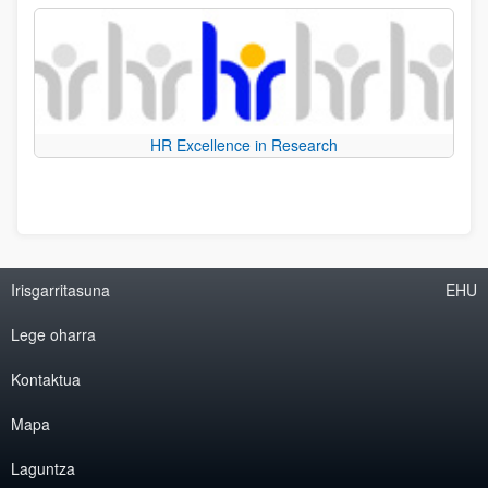
HR Excellence in Research
Irisgarritasuna
EHU
Lege oharra
Kontaktua
Mapa
Laguntza