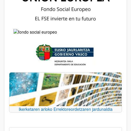
Ikerketaren arloko Errektoreordetzaren jardunaldia