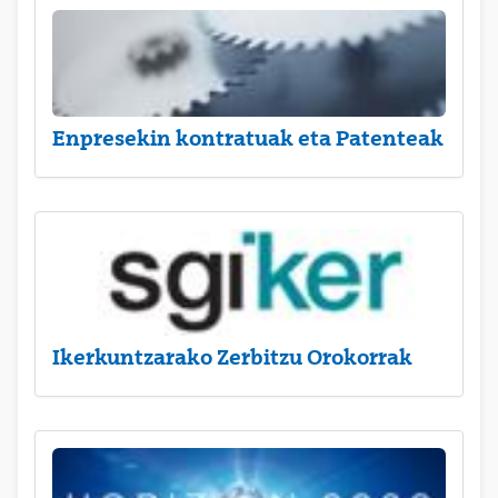
Enpresekin kontratuak eta Patenteak
Ikerkuntzarako Zerbitzu Orokorrak