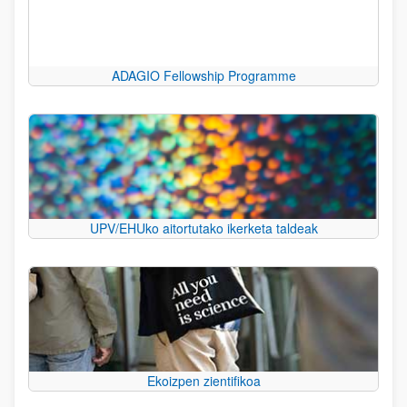
ADAGIO Fellowship Programme
UPV/EHUko aitortutako ikerketa taldeak
Ekoizpen zientifikoa