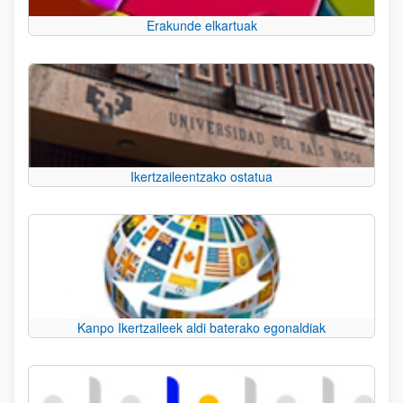
Erakunde elkartuak
Ikertzaileentzako ostatua
Kanpo Ikertzaileek aldi baterako egonaldiak