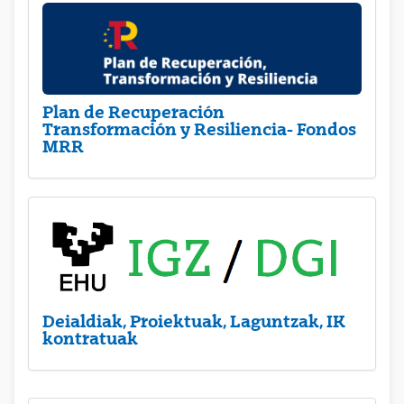
Plan de Recuperación
Transformación y Resiliencia- Fondos
MRR
Deialdiak, Proiektuak, Laguntzak, IK
kontratuak