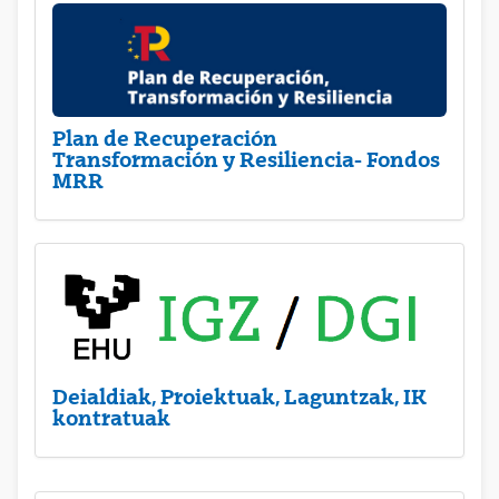
Plan de Recuperación
Transformación y Resiliencia- Fondos
MRR
Deialdiak, Proiektuak, Laguntzak, IK
kontratuak