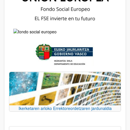
Ikerketaren arloko Errektoreordetzaren jardunaldia