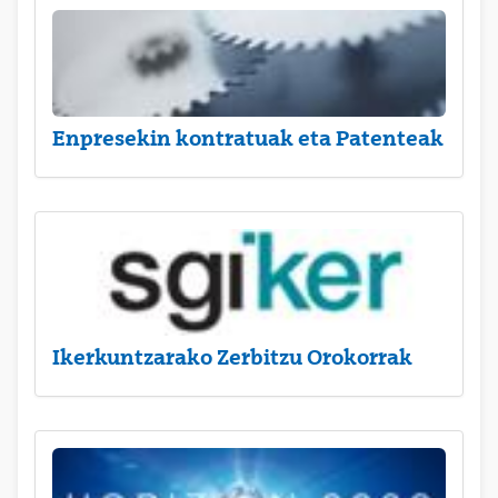
Enpresekin kontratuak eta Patenteak
Ikerkuntzarako Zerbitzu Orokorrak