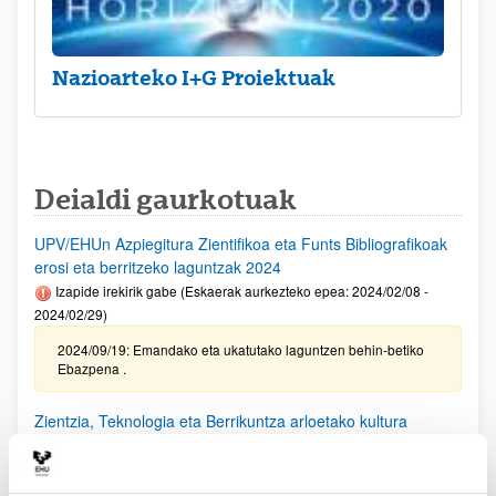
Nazioarteko I+G Proiektuak
Deialdi gaurkotuak
UPV/EHUn Azpiegitura Zientifikoa eta Funts Bibliografikoak
erosi eta berritzeko laguntzak 2024
Izapide irekirik gabe (Eskaerak aurkezteko epea: 2024/02/08 -
2024/02/29)
2024/09/19: Emandako eta ukatutako laguntzen behin-betiko
Ebazpena .
Zientzia, Teknologia eta Berrikuntza arloetako kultura
sustatzeko laguntzen deialdia (FECYT) 2024
Aurkezteko epea itxita: 2024/09/11 - 2024/10/18 13:00