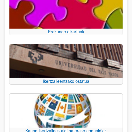
Erakunde elkartuak
Ikertzaileentzako ostatua
Kanpo Ikertzaileek aldi baterako egonaldiak