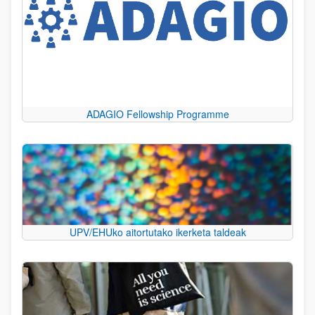
ADAGIO Fellowship Programme
UPV/EHUko aitortutako ikerketa taldeak