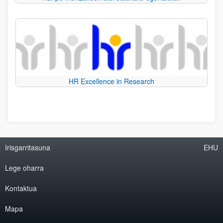
HR Excellence in Research
Irisgarritasuna
EHU
Lege oharra
Kontaktua
Mapa