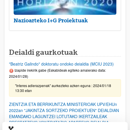
Nazioarteko I+G Proiektuak
Deialdi gaurkotuak
"Beatriz Galindo" doktoratu ondoko deialdia (MCIU 2023)
Izapide irekirik gabe (Eskabideak egiteko amaierako data:
2024/01/28)
"Interes adierazpenak" aurkezteko azken eguna : 2024/01/18
13:30 etan
ZIENTZIA ETA BERRIKUNTZA MINISTERIOAK UPV/EHUn
2022an "JAKINTZA SORTZEKO PROIEKTUEN" DEIALDIAN
EMANDAKO LAGUNTZEI LOTUTAKO IKERTZAILEAK
PRESTATZEKO KONTRATAZIO APARTEKO DEIALDIA
Izapide irekirik gabe (Eskaerak aurkezteko epea: 2024/01/23 -