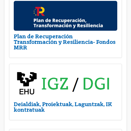
Plan de Recuperación
Transformación y Resiliencia- Fondos
MRR
Deialdiak, Proiektuak, Laguntzak, IK
kontratuak