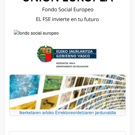
Ikerketaren arloko Errektoreordetzaren jardunaldia