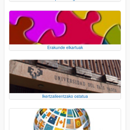
Erakunde elkartuak
Ikertzaileentzako ostatua