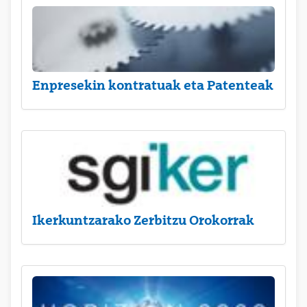
Enpresekin kontratuak eta Patenteak
Ikerkuntzarako Zerbitzu Orokorrak