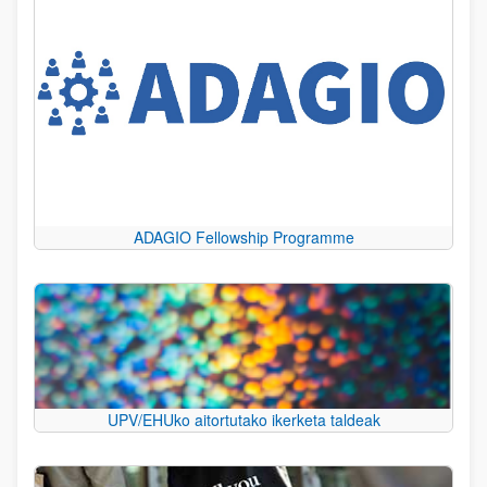
ADAGIO Fellowship Programme
UPV/EHUko aitortutako ikerketa taldeak