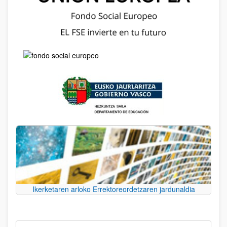
Ikerketaren arloko Errektoreordetzaren jardunaldia