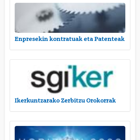
Enpresekin kontratuak eta Patenteak
Ikerkuntzarako Zerbitzu Orokorrak