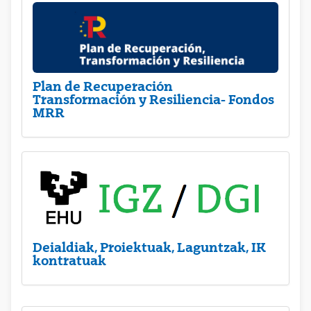
Plan de Recuperación
Transformación y Resiliencia- Fondos
MRR
Deialdiak, Proiektuak, Laguntzak, IK
kontratuak