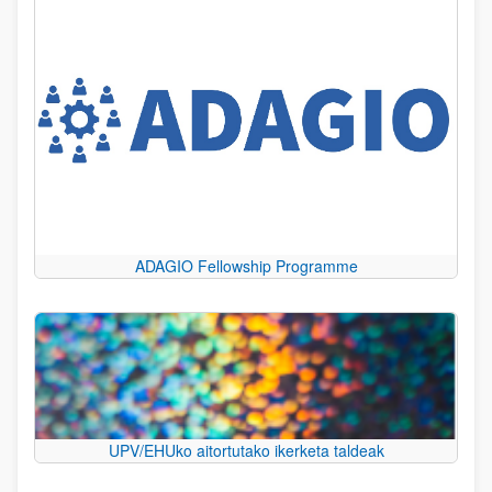
ADAGIO Fellowship Programme
UPV/EHUko aitortutako ikerketa taldeak