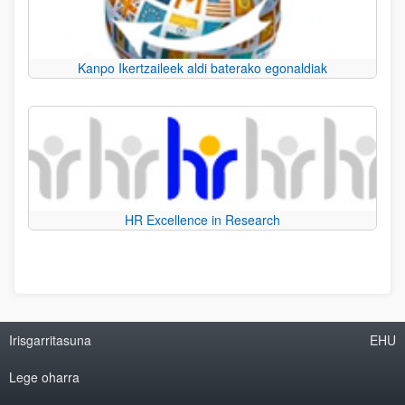
Kanpo Ikertzaileek aldi baterako egonaldiak
HR Excellence in Research
Irisgarritasuna
EHU
Lege oharra