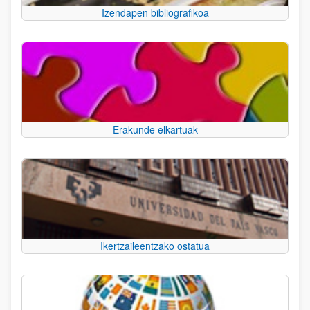
Izendapen bibliografikoa
Erakunde elkartuak
Ikertzaileentzako ostatua