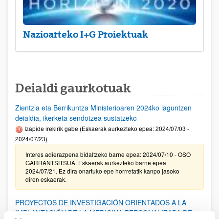
Nazioarteko I+G Proiektuak
Deialdi gaurkotuak
Zientzia eta Berrikuntza Ministerioaren 2024ko laguntzen
deialdia, ikerketa sendotzea sustatzeko
Izapide irekirik gabe (Eskaerak aurkezteko epea: 2024/07/03 -
2024/07/23)
Interes adierazpena bidaltzeko barne epea: 2024/07/10 - OSO
GARRANTSITSUA: Eskaerak aurkezteko barne epea
2024/07/21. Ez dira onartuko epe horrretatik kanpo jasoko
diren eskaerak.
PROYECTOS DE INVESTIGACIÓN ORIENTADOS A LA
IMPLANTACIÓN DE LA MEDICINA PERSONALIZADA DE