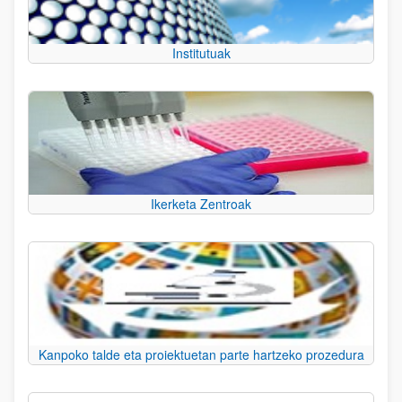
Institutuak
Ikerketa Zentroak
Kanpoko talde eta proiektuetan parte hartzeko prozedura