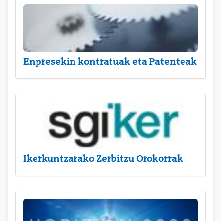
Enpresekin kontratuak eta Patenteak
Ikerkuntzarako Zerbitzu Orokorrak