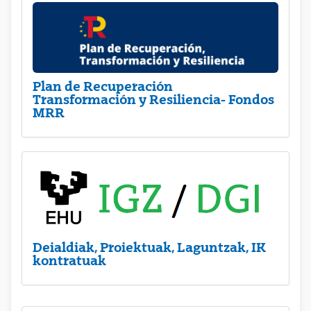
Plan de Recuperación
Transformación y Resiliencia- Fondos
MRR
Deialdiak, Proiektuak, Laguntzak, IK
kontratuak