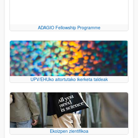
ADAGIO Fellowship Programme
UPV/EHUko aitortutako ikerketa taldeak
Ekoizpen zientifikoa