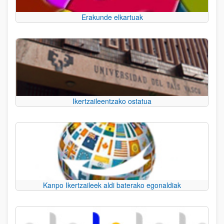
Erakunde elkartuak
Ikertzaileentzako ostatua
Kanpo Ikertzaileek aldi baterako egonaldiak