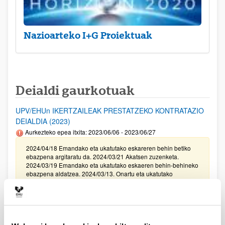
Nazioarteko I+G Proiektuak
Deialdi gaurkotuak
UPV/EHUn IKERTZAILEAK PRESTATZEKO KONTRATAZIO
DEIALDIA (2023)
Aurkezteko epea itxita: 2023/06/06 - 2023/06/27
2024/04/18 Emandako eta ukatutako eskareren behin betiko
ebazpena argitaratu da. 2024/03/21 Akatsen zuzenketa.
2024/03/19 Emandako eta ukatutako eskaeren behin-behineko
ebazpena aldatzea. 2024/03/13. Onartu eta ukatutako
eskaeren behin-behineko ebazpena. 2023/15/12. Balorazio
Fasera pasako diren eskaeren behin betiko zerrenda
zuzenduta. I Fasea. 2023/11/29. Balorazio Fasera pasako diren
eskaeren behin betiko zerrenda. I Fasea. Modalitate I, II III, eta
IV.