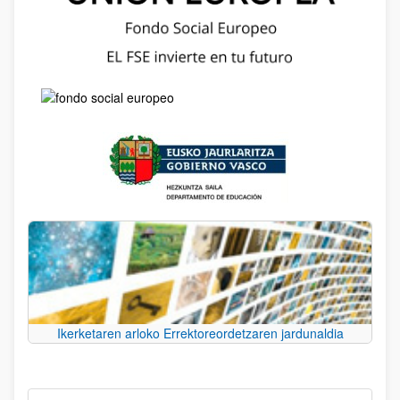
Ikerketaren arloko Errektoreordetzaren jardunaldia