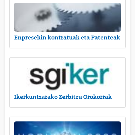
Enpresekin kontratuak eta Patenteak
Ikerkuntzarako Zerbitzu Orokorrak