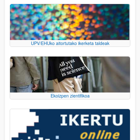
UPV/EHUko aitortutako ikerketa taldeak
Ekoizpen zientifikoa