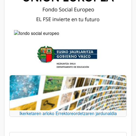
Ikerketaren arloko Errektoreordetzaren jardunaldia