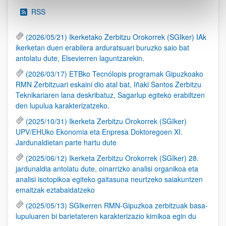
RSS
(2026/05/21) Ikerketako Zerbitzu Orokorrek (SGIker) IAk
ikerketan duen erabilera arduratsuari buruzko saio bat
antolatu dute, Elsevierren laguntzarekin.
(2026/03/17) ETBko Tecnólopis programak Gipuzkoako
RMN Zerbitzuari eskaini dio atal bat, Iñaki Santos Zerbitzu
Teknikariaren lana deskribatuz, Sagarlup egiteko erabiltzen
den lupulua karakterizatzeko.
(2025/10/31) Ikerketa Zerbitzu Orokorrek (SGIker)
UPV/EHUko Ekonomia eta Enpresa Doktoregoen XI.
Jardunaldietan parte hartu dute
(2025/06/12) Ikerketa Zerbitzu Orokorrek (SGIker) 28.
jardunaldia antolatu dute, oinarrizko analisi organikoa eta
analisi isotopikoa egiteko gaitasuna neurtzeko saiakuntzen
emaitzak eztabaidatzeko
(2025/05/13) SGIkerren RMN-Gipuzkoa zerbitzuak basa-
lupuluaren bi barietateren karakterizazio kimikoa egin du