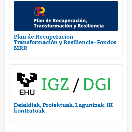
Plan de Recuperación
Transformación y Resiliencia- Fondos
MRR
Deialdiak, Proiektuak, Laguntzak, IK
kontratuak