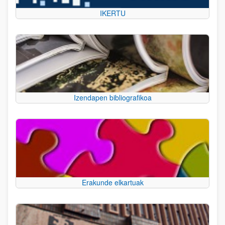
IKERTU
Izendapen bibliografikoa
Erakunde elkartuak