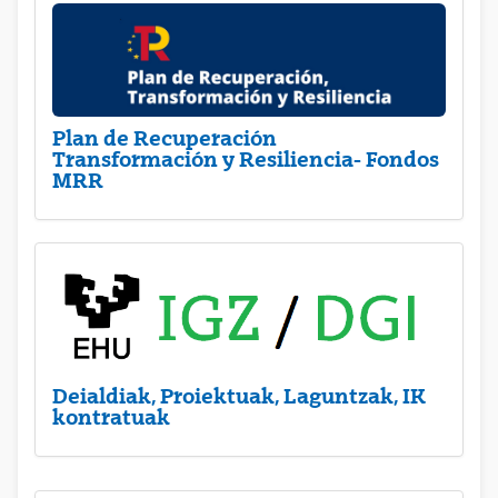
Plan de Recuperación
Transformación y Resiliencia- Fondos
MRR
Deialdiak, Proiektuak, Laguntzak, IK
kontratuak