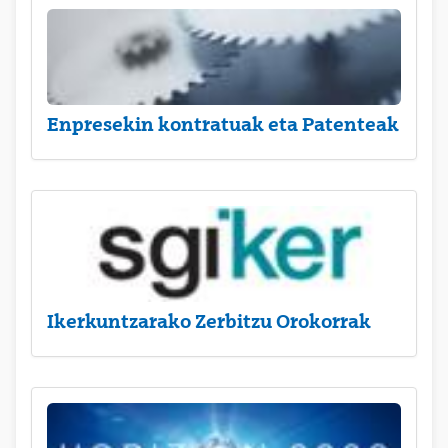
Enpresekin kontratuak eta Patenteak
Ikerkuntzarako Zerbitzu Orokorrak