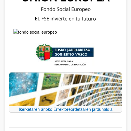
Ikerketaren arloko Errektoreordetzaren jardunaldia