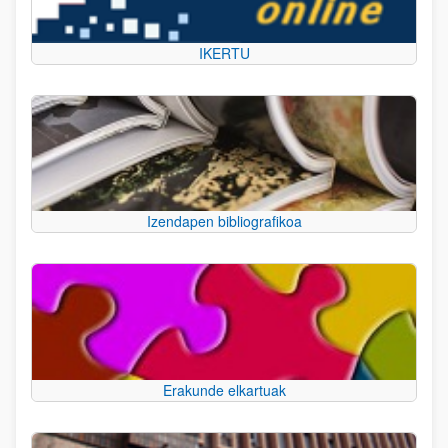
IKERTU
Izendapen bibliografikoa
Erakunde elkartuak