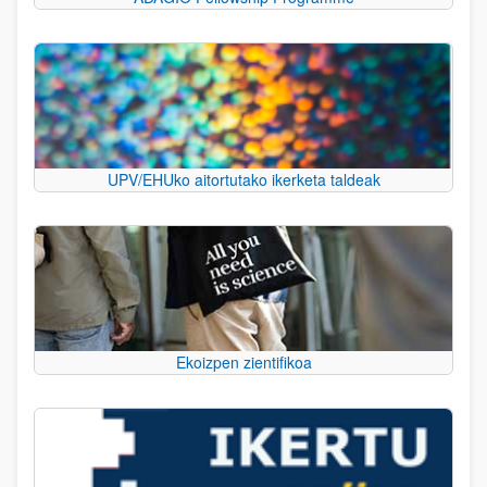
UPV/EHUko aitortutako ikerketa taldeak
Ekoizpen zientifikoa