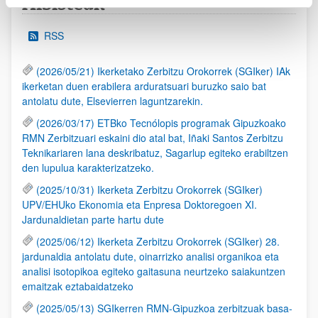
Albisteak
RSS
(2026/05/21) Ikerketako Zerbitzu Orokorrek (SGIker) IAk
ikerketan duen erabilera arduratsuari buruzko saio bat
antolatu dute, Elsevierren laguntzarekin.
(2026/03/17) ETBko Tecnólopis programak Gipuzkoako
RMN Zerbitzuari eskaini dio atal bat, Iñaki Santos Zerbitzu
Teknikariaren lana deskribatuz, Sagarlup egiteko erabiltzen
den lupulua karakterizatzeko.
(2025/10/31) Ikerketa Zerbitzu Orokorrek (SGIker)
UPV/EHUko Ekonomia eta Enpresa Doktoregoen XI.
Jardunaldietan parte hartu dute
(2025/06/12) Ikerketa Zerbitzu Orokorrek (SGIker) 28.
jardunaldia antolatu dute, oinarrizko analisi organikoa eta
analisi isotopikoa egiteko gaitasuna neurtzeko saiakuntzen
emaitzak eztabaidatzeko
(2025/05/13) SGIkerren RMN-Gipuzkoa zerbitzuak basa-