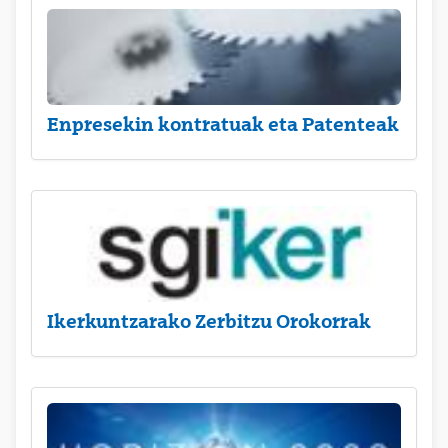
Enpresekin kontratuak eta Patenteak
Ikerkuntzarako Zerbitzu Orokorrak