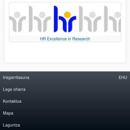
HR Excellence in Research
Irisgarritasuna
EHU
Lege oharra
Kontaktua
Mapa
Laguntza