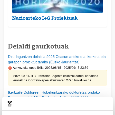
Nazioarteko I+G Proiektuak
Deialdi gaurkotuak
Diru-laguntzen deialdia 2025 Osasun arloko eta Ikerketa eta
garapen proiektuetarako (Eusko Jaurlaritza)
Aurkezteko epea itxita: 2025/08/15 - 2025/09/15 23:59
2025-08-14. II B Eranskina- Agente eskatzailearen Ikertaldea
eranskina igortzeko epea abuztuaren 27an bukatuko da.
Ikertzaile Doktoreen Hobekuntzarako doktoretza-ondoko
Programen deialdia, Eusko Jaurlaritza 2025-2028
Aurkezteko epea itxita: 2025/08/11 - 2025/09/15 23:59
25/08/25. EHUko konpromiso agiria lortzeko epea 2025/09/10