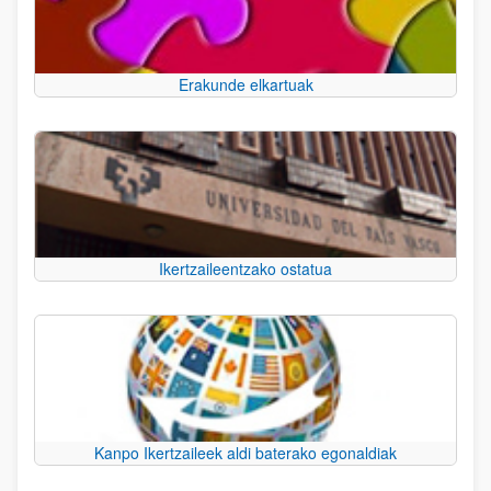
Erakunde elkartuak
Ikertzaileentzako ostatua
Kanpo Ikertzaileek aldi baterako egonaldiak