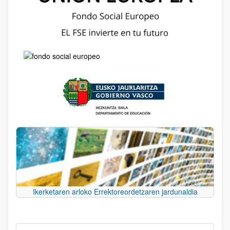
Ikerketaren arloko Errektoreordetzaren jardunaldia