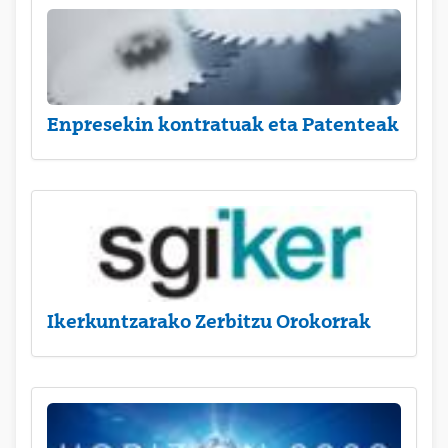
Enpresekin kontratuak eta Patenteak
Ikerkuntzarako Zerbitzu Orokorrak