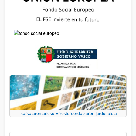
Ikerketaren arloko Errektoreordetzaren jardunaldia