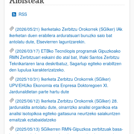
Albisteak
RSS
(2026/05/21) Ikerketako Zerbitzu Orokorrek (SGIker) IAk
ikerketan duen erabilera arduratsuari buruzko saio bat
antolatu dute, Elsevierren laguntzarekin.
(2026/03/17) ETBko Tecnólopis programak Gipuzkoako
RMN Zerbitzuari eskaini dio atal bat, Iñaki Santos Zerbitzu
Teknikariaren lana deskribatuz, Sagarlup egiteko erabiltzen
den lupulua karakterizatzeko.
(2025/10/31) Ikerketa Zerbitzu Orokorrek (SGIker)
UPV/EHUko Ekonomia eta Enpresa Doktoregoen XI.
Jardunaldietan parte hartu dute
(2025/06/12) Ikerketa Zerbitzu Orokorrek (SGIker) 28.
jardunaldia antolatu dute, oinarrizko analisi organikoa eta
analisi isotopikoa egiteko gaitasuna neurtzeko saiakuntzen
emaitzak eztabaidatzeko
(2025/05/13) SGIkerren RMN-Gipuzkoa zerbitzuak basa-