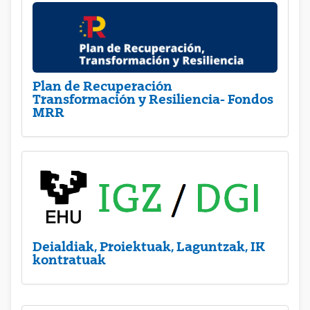
Plan de Recuperación
Transformación y Resiliencia- Fondos
MRR
Deialdiak, Proiektuak, Laguntzak, IK
kontratuak