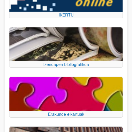
IKERTU
Izendapen bibliografikoa
Erakunde elkartuak