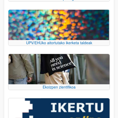
UPV/EHUko aitortutako ikerketa taldeak
Ekoizpen zientifikoa