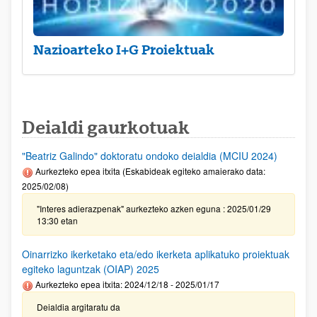
Nazioarteko I+G Proiektuak
Deialdi gaurkotuak
"Beatriz Galindo" doktoratu ondoko deialdia (MCIU 2024)
Aurkezteko epea itxita (Eskabideak egiteko amaierako data:
2025/02/08)
"Interes adierazpenak" aurkezteko azken eguna : 2025/01/29
13:30 etan
Oinarrizko ikerketako eta/edo ikerketa aplikatuko proiektuak
egiteko laguntzak (OIAP) 2025
Aurkezteko epea itxita: 2024/12/18 - 2025/01/17
Deialdia argitaratu da