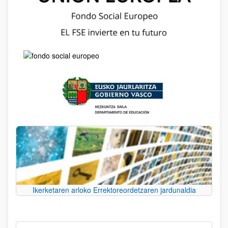
Ikerketaren arloko Errektoreordetzaren jardunaldia