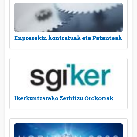
Enpresekin kontratuak eta Patenteak
Ikerkuntzarako Zerbitzu Orokorrak