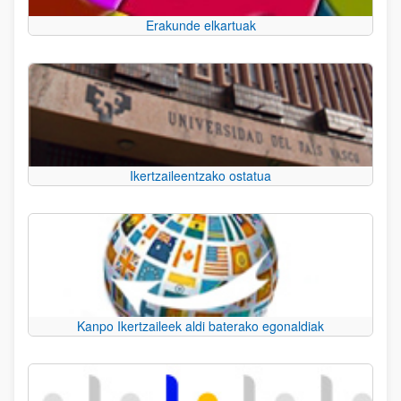
Erakunde elkartuak
Ikertzaileentzako ostatua
Kanpo Ikertzaileek aldi baterako egonaldiak