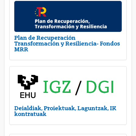
Plan de Recuperación
Transformación y Resiliencia- Fondos
MRR
Deialdiak, Proiektuak, Laguntzak, IK
kontratuak