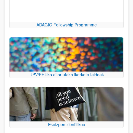
ADAGIO Fellowship Programme
UPV/EHUko aitortutako ikerketa taldeak
Ekoizpen zientifikoa