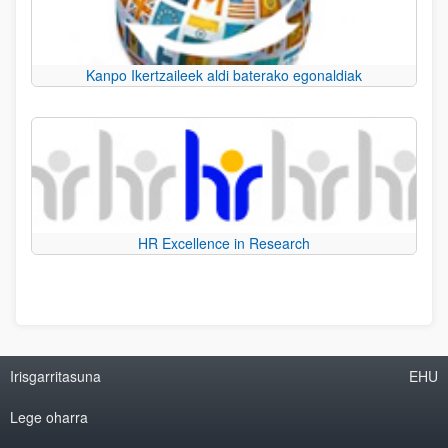
Kanpo Ikertzaileek aldi baterako egonaldiak
HR Excellence in Research
Irisgarritasuna
EHU
Lege oharra