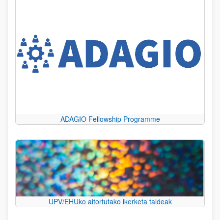
ADAGIO Fellowship Programme
UPV/EHUko aitortutako ikerketa taldeak