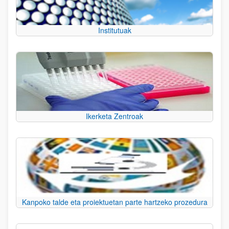
Institutuak
Ikerketa Zentroak
Kanpoko talde eta proiektuetan parte hartzeko prozedura