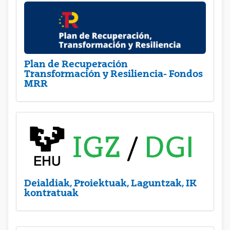
Plan de Recuperación
Transformación y Resiliencia- Fondos
MRR
Deialdiak, Proiektuak, Laguntzak, IK
kontratuak