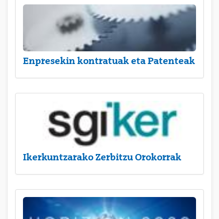
Enpresekin kontratuak eta Patenteak
Ikerkuntzarako Zerbitzu Orokorrak