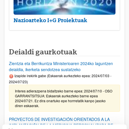
Nazioarteko I+G Proiektuak
Deialdi gaurkotuak
Zientzia eta Berrikuntza Ministerioaren 2024ko laguntzen
deialdia, ikerketa sendotzea sustatzeko
Izapide irekirik gabe (Eskaerak aurkezteko epea: 2024/07/03 -
2024/07/23)
Interes adierazpena bidaltzeko barne epea: 2024/07/10 - OSO
GARRANTSITSUA: Eskaerak aurkezteko barne epea
2024/07/21. Ez dira onartuko epe horrretatik kanpo jasoko
diren eskaerak.
PROYECTOS DE INVESTIGACIÓN ORIENTADOS A LA
IMPLANTACIÓN DE LA MEDICINA PERSONALIZADA DE