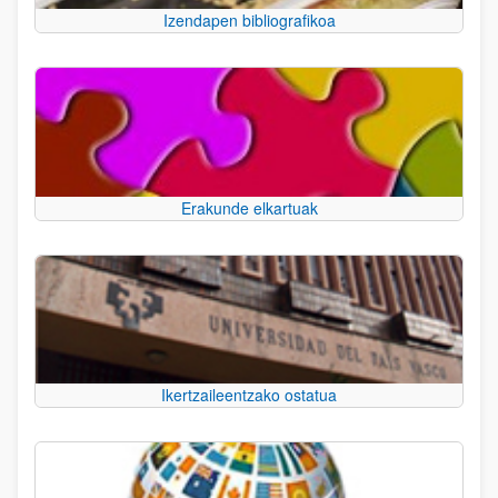
Izendapen bibliografikoa
Erakunde elkartuak
Ikertzaileentzako ostatua