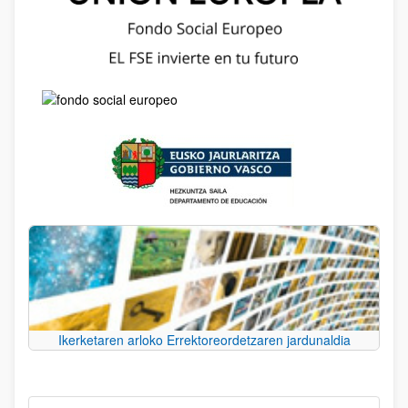
Ikerketaren arloko Errektoreordetzaren jardunaldia