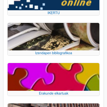
IKERTU
Izendapen bibliografikoa
Erakunde elkartuak