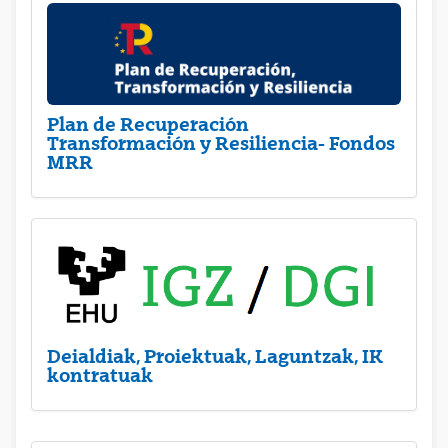
Plan de Recuperación
Transformación y Resiliencia- Fondos
MRR
Deialdiak, Proiektuak, Laguntzak, IK
kontratuak