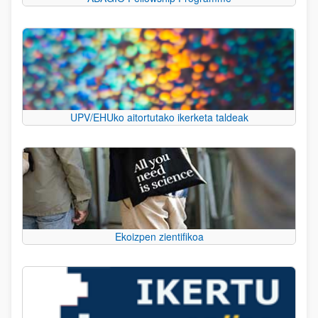
UPV/EHUko aitortutako ikerketa taldeak
Ekoizpen zientifikoa