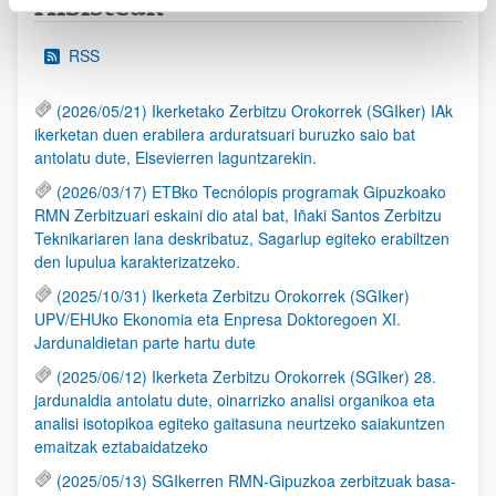
Albisteak
RSS
(2026/05/21) Ikerketako Zerbitzu Orokorrek (SGIker) IAk
ikerketan duen erabilera arduratsuari buruzko saio bat
antolatu dute, Elsevierren laguntzarekin.
(2026/03/17) ETBko Tecnólopis programak Gipuzkoako
RMN Zerbitzuari eskaini dio atal bat, Iñaki Santos Zerbitzu
Teknikariaren lana deskribatuz, Sagarlup egiteko erabiltzen
den lupulua karakterizatzeko.
(2025/10/31) Ikerketa Zerbitzu Orokorrek (SGIker)
UPV/EHUko Ekonomia eta Enpresa Doktoregoen XI.
Jardunaldietan parte hartu dute
(2025/06/12) Ikerketa Zerbitzu Orokorrek (SGIker) 28.
jardunaldia antolatu dute, oinarrizko analisi organikoa eta
analisi isotopikoa egiteko gaitasuna neurtzeko saiakuntzen
emaitzak eztabaidatzeko
(2025/05/13) SGIkerren RMN-Gipuzkoa zerbitzuak basa-