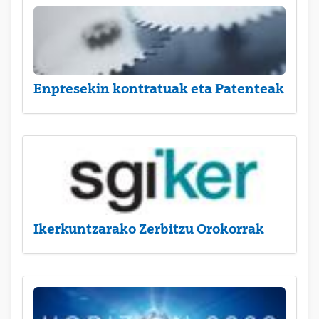
Enpresekin kontratuak eta Patenteak
Ikerkuntzarako Zerbitzu Orokorrak