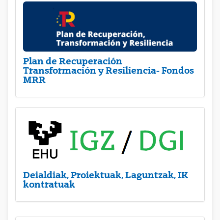
Plan de Recuperación
Transformación y Resiliencia- Fondos
MRR
Deialdiak, Proiektuak, Laguntzak, IK
kontratuak