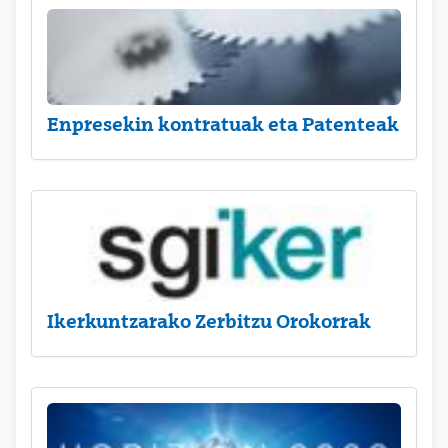
Enpresekin kontratuak eta Patenteak
Ikerkuntzarako Zerbitzu Orokorrak