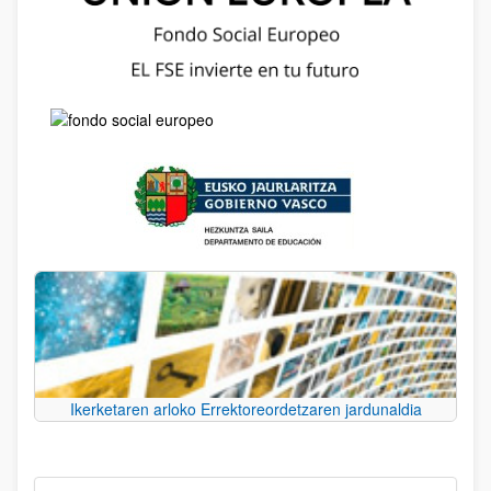
Ikerketaren arloko Errektoreordetzaren jardunaldia