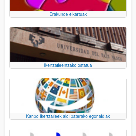
Erakunde elkartuak
Ikertzaileentzako ostatua
Kanpo Ikertzaileek aldi baterako egonaldiak