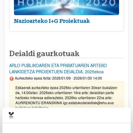
Nazioarteko I+G Proiektuak
Deialdi gaurkotuak
ARLO PUBLIKOAREN ETA PRIBATUAREN ARTEKO
LANKIDETZA PROIEKTUEN DEIALDIA, 2025ekoa
Aurkezteko epea itxita: 2026/01/09 - 2026/01/30 14:00
Eskaerak aurkezteko epea 2026ko urtarrilaren 30ean bukatzen
da, 14:00etan. 2026eko urtarrilaren 16ra arte: deialdian parte
hartzeko interesa adierazteko. 2026ko urtarrilaren 22ra arte:
AURREKONTU ERANSKINA igz.estatukodeialdiak@ehu.eus
helbidera bidaltzeko.
Unibertsitatea-Enpresa-Gizartea Proiektuak 2025
Aurkezteko epea itxita: 2025/03/17 - 2025/04/04 13:00