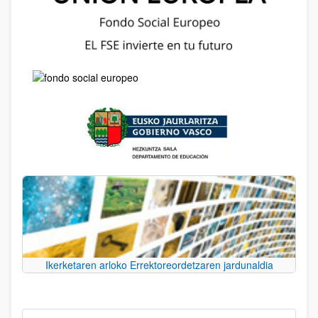
Ikerketaren arloko Errektoreordetzaren jardunaldia