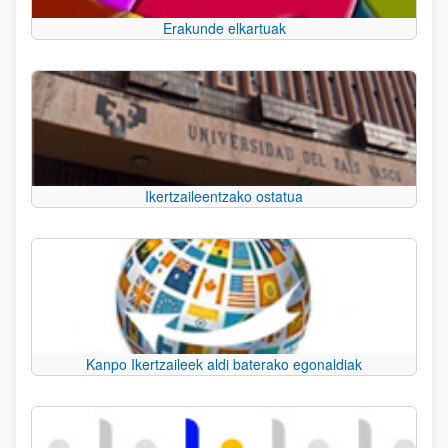
Erakunde elkartuak
Ikertzaileentzako ostatua
Kanpo Ikertzaileek aldi baterako egonaldiak