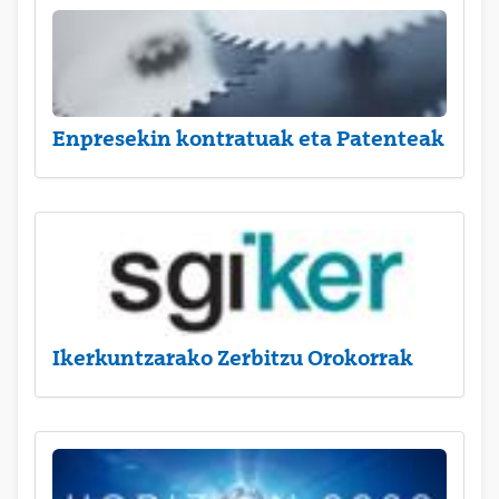
Enpresekin kontratuak eta Patenteak
Ikerkuntzarako Zerbitzu Orokorrak