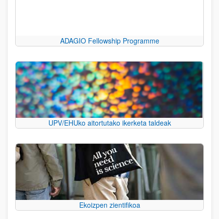
ADAGIO Fellowship Programme
UPV/EHUko aitortutako ikerketa taldeak
Ekoizpen zientifikoa