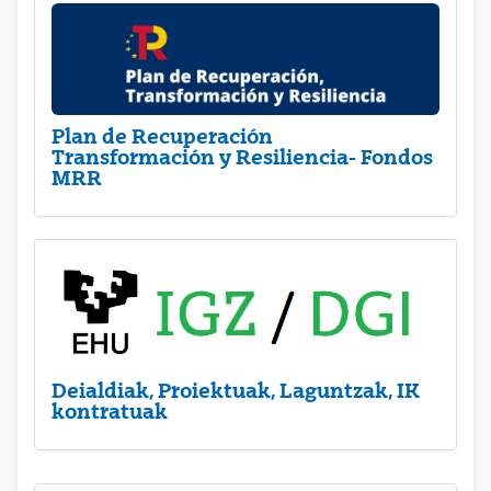
Plan de Recuperación
Transformación y Resiliencia- Fondos
MRR
Deialdiak, Proiektuak, Laguntzak, IK
kontratuak