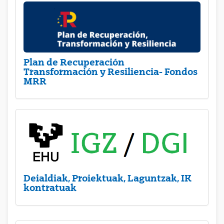
Plan de Recuperación
Transformación y Resiliencia- Fondos
MRR
Deialdiak, Proiektuak, Laguntzak, IK
kontratuak