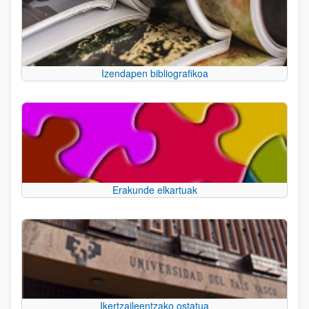
Izendapen bibliografikoa
Erakunde elkartuak
Ikertzaileentzako ostatua