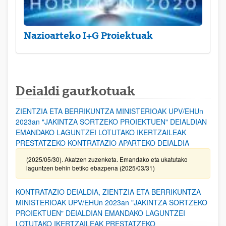
Nazioarteko I+G Proiektuak
Deialdi gaurkotuak
ZIENTZIA ETA BERRIKUNTZA MINISTERIOAK UPV/EHUn
2023an "JAKINTZA SORTZEKO PROIEKTUEN" DEIALDIAN
EMANDAKO LAGUNTZEI LOTUTAKO IKERTZAILEAK
PRESTATZEKO KONTRATAZIO APARTEKO DEIALDIA
(2025/05/30). Akatzen zuzenketa. Emandako eta ukatutako
laguntzen behin betiko ebazpena (2025/03/31)
KONTRATAZIO DEIALDIA, ZIENTZIA ETA BERRIKUNTZA
MINISTERIOAK UPV/EHUn 2023an "JAKINTZA SORTZEKO
PROIEKTUEN" DEIALDIAN EMANDAKO LAGUNTZEI
LOTUTAKO IKERTZAILEAK PRESTATZEKO