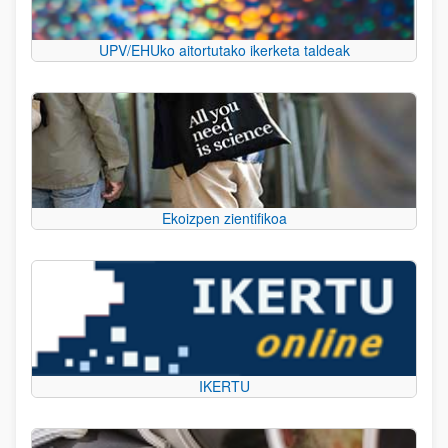
UPV/EHUko aitortutako ikerketa taldeak
Ekoizpen zientifikoa
IKERTU