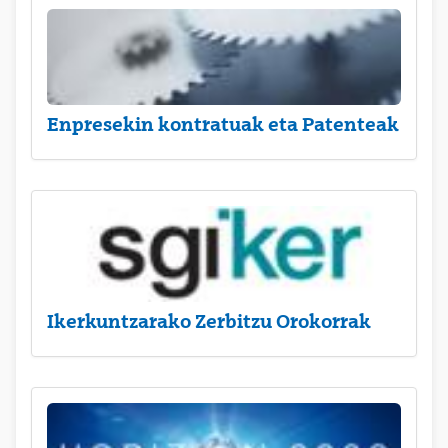
Enpresekin kontratuak eta Patenteak
Ikerkuntzarako Zerbitzu Orokorrak