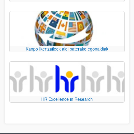
Kanpo Ikertzaileek aldi baterako egonaldiak
HR Excellence in Research