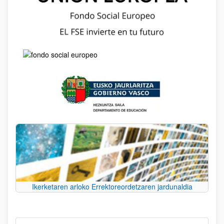
Ikerketaren arloko Errektoreordetzaren jardunaldia