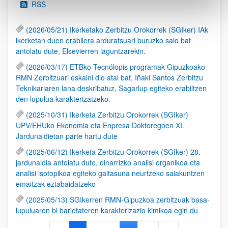
RSS
(2026/05/21) Ikerketako Zerbitzu Orokorrek (SGIker) IAk
ikerketan duen erabilera arduratsuari buruzko saio bat
antolatu dute, Elsevierren laguntzarekin.
(2026/03/17) ETBko Tecnólopis programak Gipuzkoako
RMN Zerbitzuari eskaini dio atal bat, Iñaki Santos Zerbitzu
Teknikariaren lana deskribatuz, Sagarlup egiteko erabiltzen
den lupulua karakterizatzeko.
(2025/10/31) Ikerketa Zerbitzu Orokorrek (SGIker)
UPV/EHUko Ekonomia eta Enpresa Doktoregoen XI.
Jardunaldietan parte hartu dute
(2025/06/12) Ikerketa Zerbitzu Orokorrek (SGIker) 28.
jardunaldia antolatu dute, oinarrizko analisi organikoa eta
analisi isotopikoa egiteko gaitasuna neurtzeko saiakuntzen
emaitzak eztabaidatzeko
(2025/05/13) SGIkerren RMN-Gipuzkoa zerbitzuak basa-
lupuluaren bi barietateren karakterizazio kimikoa egin du