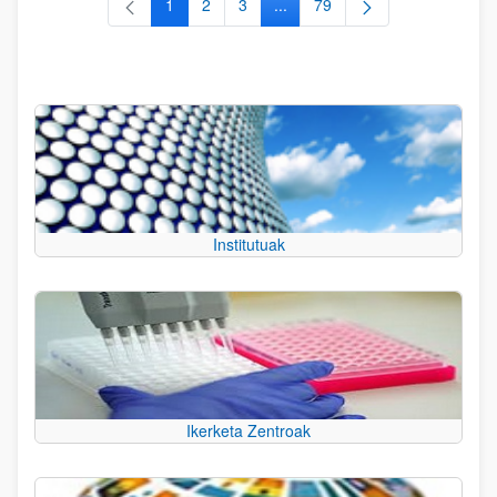
1
2
3
...
79
Orrialdea
Orrialdea
Orrialdea
Intermediate Pages Use TAB to
Orrialdea
Institutuak
Ikerketa Zentroak