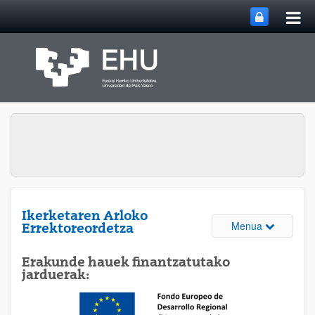
Me
Eduki nagusira joan
nag
ireki
Ikerketaren Arloko
Webguneare
Menua
Errektoreordetza
Erakunde hauek finantzatutako
jarduerak: