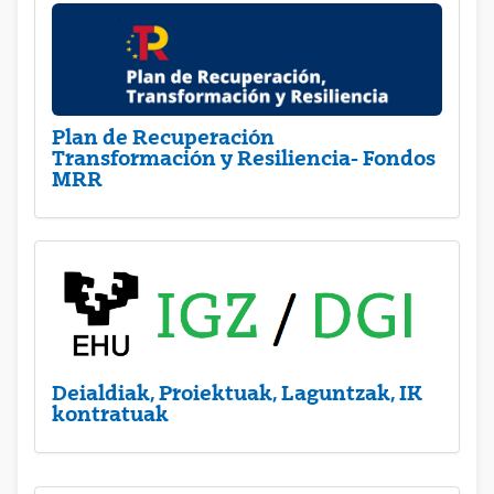
Plan de Recuperación
Transformación y Resiliencia- Fondos
MRR
Deialdiak, Proiektuak, Laguntzak, IK
kontratuak