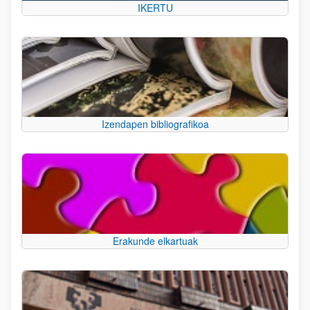
IKERTU
Izendapen bibliografikoa
Erakunde elkartuak