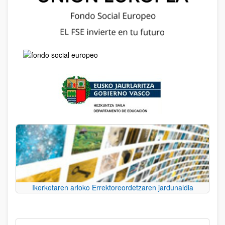
Ikerketaren arloko Errektoreordetzaren jardunaldia