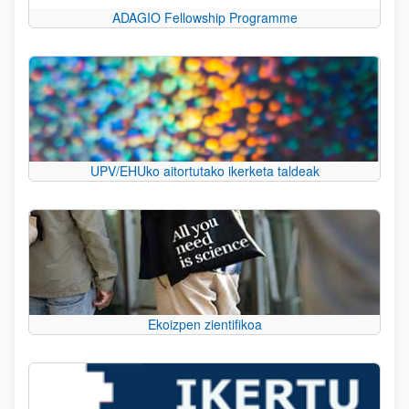
ADAGIO Fellowship Programme
UPV/EHUko aitortutako ikerketa taldeak
Ekoizpen zientifikoa