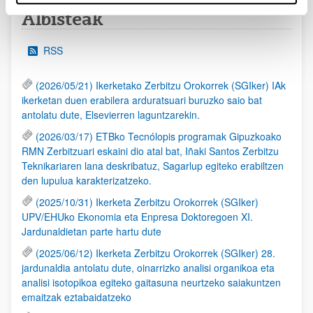
Albisteak
RSS
(2026/05/21) Ikerketako Zerbitzu Orokorrek (SGIker) IAk
ikerketan duen erabilera arduratsuari buruzko saio bat
antolatu dute, Elsevierren laguntzarekin.
(2026/03/17) ETBko Tecnólopis programak Gipuzkoako
RMN Zerbitzuari eskaini dio atal bat, Iñaki Santos Zerbitzu
Teknikariaren lana deskribatuz, Sagarlup egiteko erabiltzen
den lupulua karakterizatzeko.
(2025/10/31) Ikerketa Zerbitzu Orokorrek (SGIker)
UPV/EHUko Ekonomia eta Enpresa Doktoregoen XI.
Jardunaldietan parte hartu dute
(2025/06/12) Ikerketa Zerbitzu Orokorrek (SGIker) 28.
jardunaldia antolatu dute, oinarrizko analisi organikoa eta
analisi isotopikoa egiteko gaitasuna neurtzeko saiakuntzen
emaitzak eztabaidatzeko