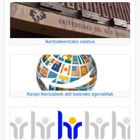
Ikertzaileentzako ostatua
Kanpo Ikertzaileek aldi baterako egonaldiak