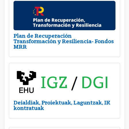
Plan de Recuperación
Transformación y Resiliencia- Fondos
MRR
Deialdiak, Proiektuak, Laguntzak, IK
kontratuak