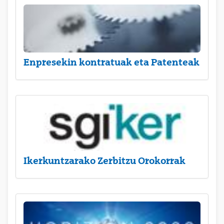
Enpresekin kontratuak eta Patenteak
Ikerkuntzarako Zerbitzu Orokorrak