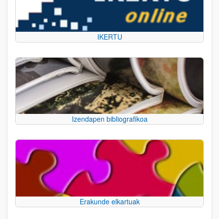
IKERTU
Izendapen bibliografikoa
Erakunde elkartuak