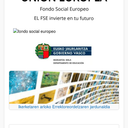
Ikerketaren arloko Errektoreordetzaren jardunaldia