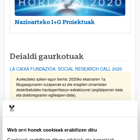
Nazioarteko I+G Proiektuak
Deialdi gaurkotuak
LA CAIXA FUNDAZIOA: SOCIAL RESEARCH CALL 2020
Aurkezteko azken egun berria: 2020ko ekainaren 1a.
Mugaegunaren luzapenak ez die eragiten oinarrietan
deskribatutako hautagarritasun-eskakizunei (argitalpenen data
eta doktoregoaren egilespen-data).
Iberdrola Fundazioa: laguntzen deialdia Energia eta
Ingurumen arloetan ikertzeko 2020
Eskaera aurkezteko asmoa duten ikertzaile nagusiak idatzi
Web orri honek cookieak erabiltzen ditu
dezatela igz.deialdial@ehu.eus helbidera, lehenbailehen.
Cookieak erabiltzen ditugu edukiak eta iragarkiak