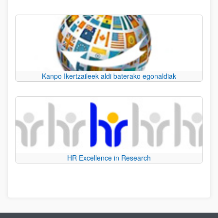
Kanpo Ikertzaileek aldi baterako egonaldiak
HR Excellence in Research