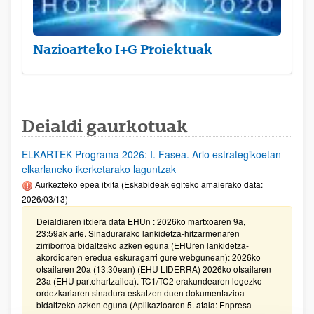
Nazioarteko I+G Proiektuak
Deialdi gaurkotuak
ELKARTEK Programa 2026: I. Fasea. Arlo estrategikoetan
elkarlaneko ikerketarako laguntzak
Aurkezteko epea itxita (Eskabideak egiteko amaierako data:
2026/03/13)
Deialdiaren itxiera data EHUn : 2026ko martxoaren 9a,
23:59ak arte. Sinadurarako lankidetza-hitzarmenaren
zirriborroa bidaltzeko azken eguna (EHUren lankidetza-
akordioaren eredua eskuragarri gure webgunean): 2026ko
otsailaren 20a (13:30ean) (EHU LIDERRA) 2026ko otsailaren
23a (EHU partehartzailea). TC1/TC2 erakundearen legezko
ordezkariaren sinadura eskatzen duen dokumentazioa
bidaltzeko azken eguna (Aplikazioaren 5. atala: Enpresa