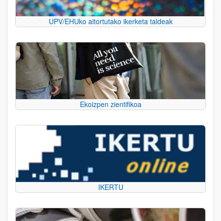
UPV/EHUko aitortutako ikerketa taldeak
Ekoizpen zientifikoa
IKERTU