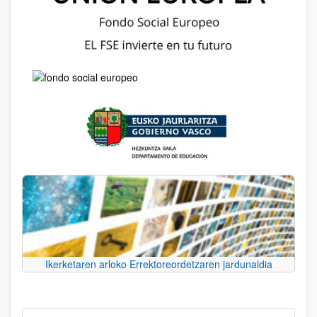
Ikerketaren arloko Errektoreordetzaren jardunaldia