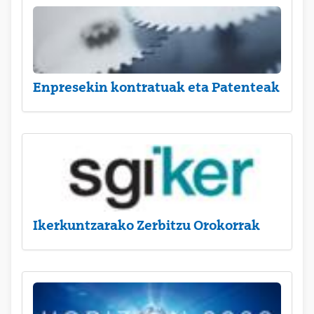
Enpresekin kontratuak eta Patenteak
Ikerkuntzarako Zerbitzu Orokorrak