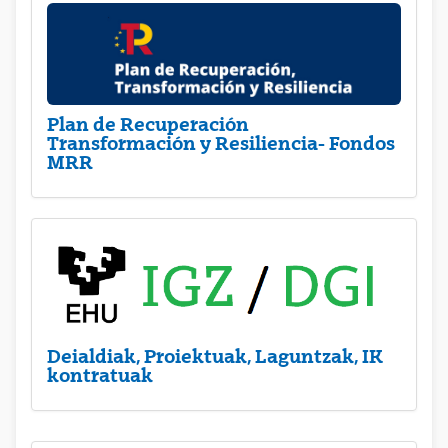
Plan de Recuperación
Transformación y Resiliencia- Fondos
MRR
Deialdiak, Proiektuak, Laguntzak, IK
kontratuak