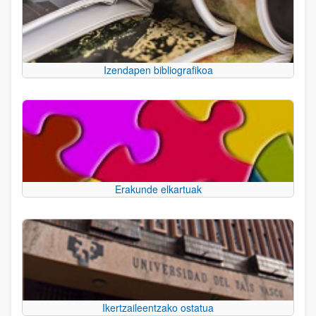
Izendapen bibliografikoa
Erakunde elkartuak
Ikertzaileentzako ostatua