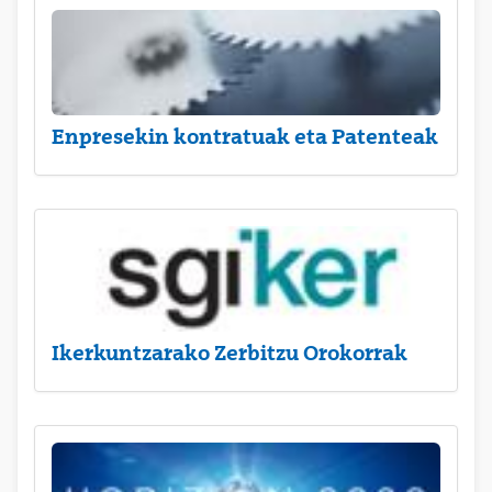
Enpresekin kontratuak eta Patenteak
Ikerkuntzarako Zerbitzu Orokorrak