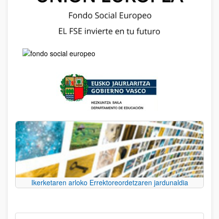
Ikerketaren arloko Errektoreordetzaren jardunaldia