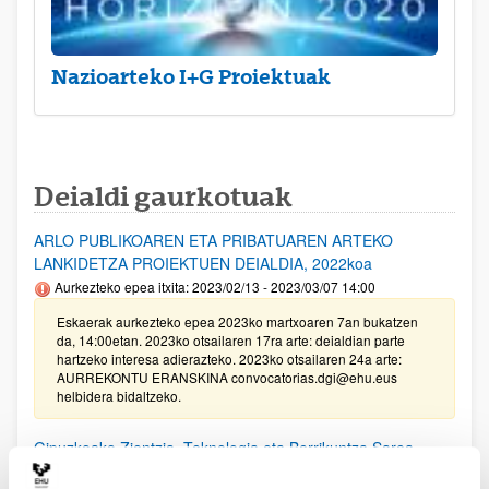
Nazioarteko I+G Proiektuak
Deialdi gaurkotuak
ARLO PUBLIKOAREN ETA PRIBATUAREN ARTEKO
LANKIDETZA PROIEKTUEN DEIALDIA, 2022koa
Aurkezteko epea itxita: 2023/02/13 - 2023/03/07 14:00
Eskaerak aurkezteko epea 2023ko martxoaren 7an bukatzen
da, 14:00etan. 2023ko otsailaren 17ra arte: deialdian parte
hartzeko interesa adierazteko. 2023ko otsailaren 24a arte:
AURREKONTU ERANSKINA convocatorias.dgi@ehu.eus
helbidera bidaltzeko.
Gipuzkoako Zientzia, Teknologia eta Berrikuntza Sarea
bultzatzeko Programaren laguntzak 2022