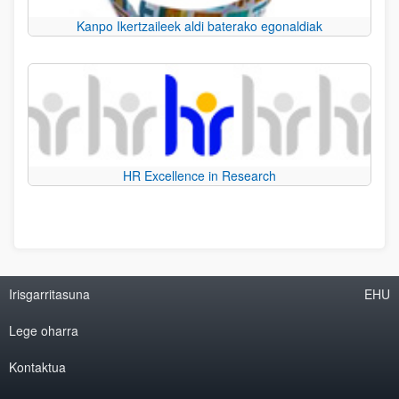
Kanpo Ikertzaileek aldi baterako egonaldiak
HR Excellence in Research
Irisgarritasuna
EHU
Lege oharra
Kontaktua