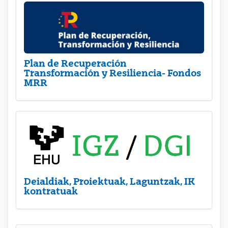
Plan de Recuperación
Transformación y Resiliencia- Fondos
MRR
Deialdiak, Proiektuak, Laguntzak, IK
kontratuak