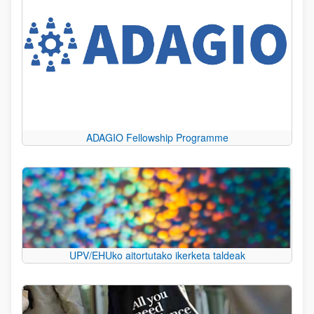
ADAGIO Fellowship Programme
UPV/EHUko aitortutako ikerketa taldeak