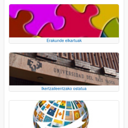
Erakunde elkartuak
Ikertzaileentzako ostatua