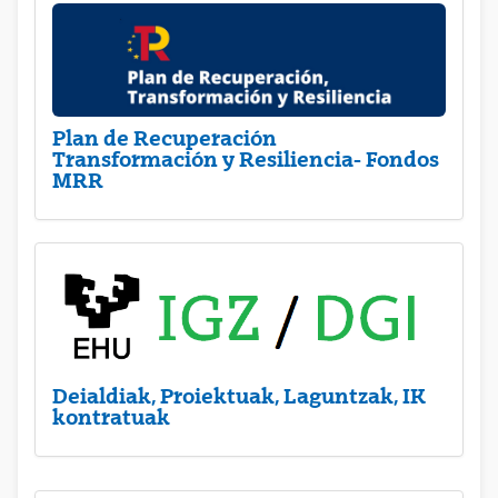
Plan de Recuperación
Transformación y Resiliencia- Fondos
MRR
Deialdiak, Proiektuak, Laguntzak, IK
kontratuak