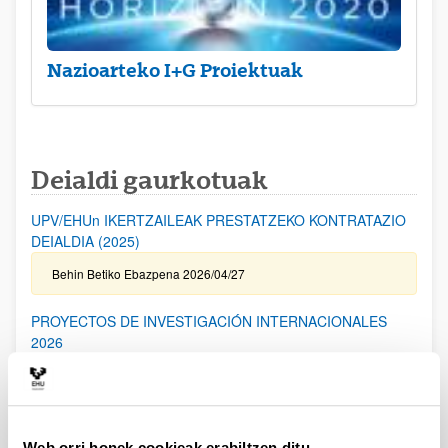
Nazioarteko I+G Proiektuak
Deialdi gaurkotuak
UPV/EHUn IKERTZAILEAK PRESTATZEKO KONTRATAZIO
DEIALDIA (2025)
Behin Betiko Ebazpena 2026/04/27
PROYECTOS DE INVESTIGACIÓN INTERNACIONALES
2026
Aurkezteko epea itxita: 2026/04/17 - 2026/05/19 14:00
I. ERANSKINA bidaltzeko epea: 2026/05/06 (barne) / Kanpoko
Proiektuetarako Baimena eskatzeko epea: 2024/05/14 (barne) /
Eskabideak ixteko eta bidaltzeko barne-epea: 2026/05/14
(barne)
Web orri honek cookieak erabiltzen ditu