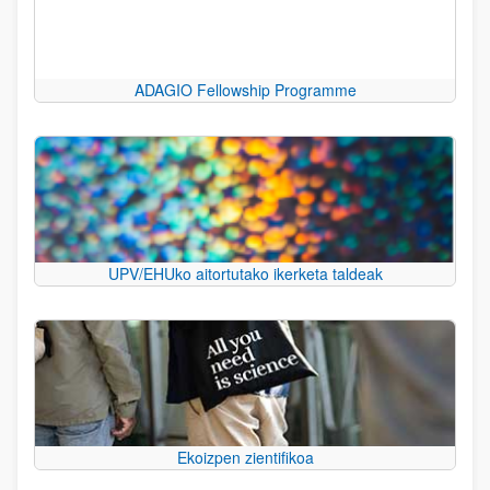
ADAGIO Fellowship Programme
UPV/EHUko aitortutako ikerketa taldeak
Ekoizpen zientifikoa