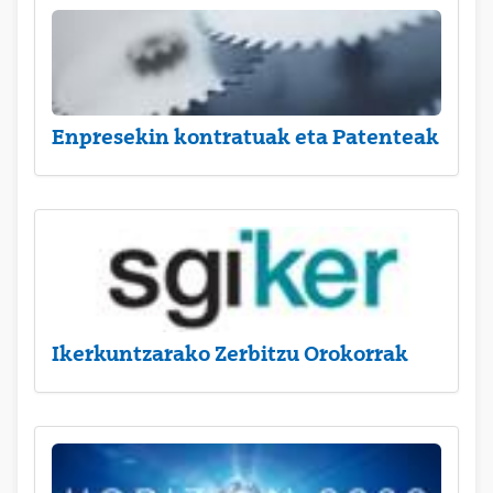
Enpresekin kontratuak eta Patenteak
Ikerkuntzarako Zerbitzu Orokorrak