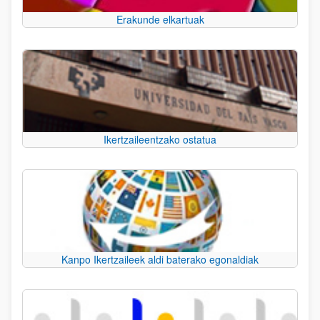
Erakunde elkartuak
Ikertzaileentzako ostatua
Kanpo Ikertzaileek aldi baterako egonaldiak