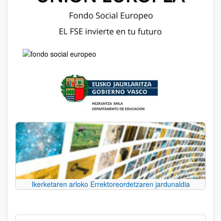
Ikerketaren arloko Errektoreordetzaren jardunaldia