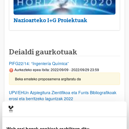
Nazioarteko I+G Proiektuak
Deialdi gaurkotuak
PIFG22/14: “Ingeniería Química”
Aurkezteko epea itxita: 2022/09/09 - 2022/09/29 23:59
Beka emateko proposamena argitaratu da
UPV/EHUn Azpiegitura Zientifikoa eta Funts Bibliografikoak
erosi eta berritzeko laguntzak 2022
Aurkezteko epea itxita: 2022/02/18 - 2022/03/21 23:59
Onartutako eta ukatutako eskaeren behin betiko ebazpena
argitaratu da.
Web orri honek cookieak erabiltzen ditu