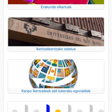
Erakunde elkartuak
Ikertzaileentzako ostatua
Kanpo Ikertzaileek aldi baterako egonaldiak