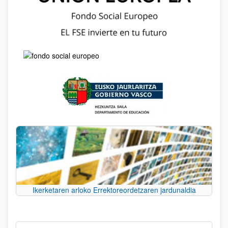
Ikerketaren arloko Errektoreordetzaren jardunaldia