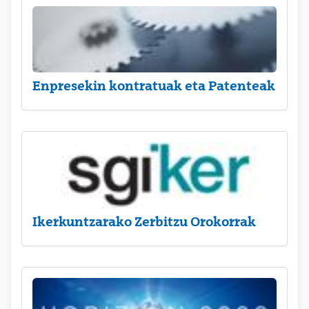
Enpresekin kontratuak eta Patenteak
Ikerkuntzarako Zerbitzu Orokorrak