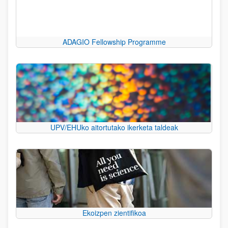
ADAGIO Fellowship Programme
UPV/EHUko aitortutako ikerketa taldeak
Ekoizpen zientifikoa