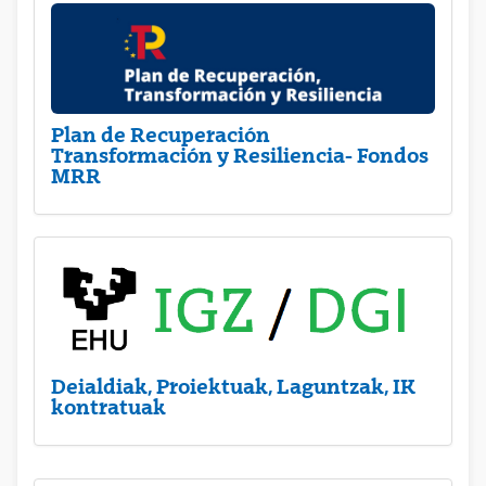
Plan de Recuperación
Transformación y Resiliencia- Fondos
MRR
Deialdiak, Proiektuak, Laguntzak, IK
kontratuak