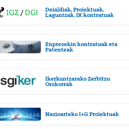
Deialdiak, Proiektuak,
Laguntzak, IK kontratuak
Enpresekin kontratuak eta
Patenteak
Ikerkuntzarako Zerbitzu
Orokorrak
Nazioarteko I+G Proiektuak