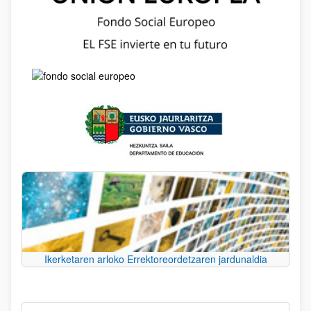
Ikerketaren arloko Errektoreordetzaren jardunaldia