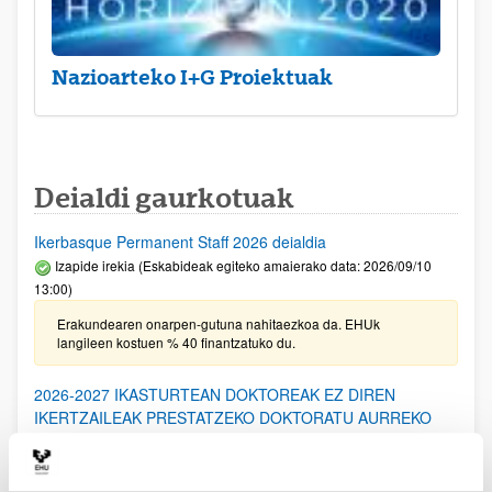
Nazioarteko I+G Proiektuak
Deialdi gaurkotuak
Ikerbasque Permanent Staff 2026 deialdia
Izapide irekia (Eskabideak egiteko amaierako data: 2026/09/10
13:00)
Erakundearen onarpen-gutuna nahitaezkoa da. EHUk
langileen kostuen % 40 finantzatuko du.
2026-2027 IKASTURTEAN DOKTOREAK EZ DIREN
IKERTZAILEAK PRESTATZEKO DOKTORATU AURREKO
PROGRAMARAKO DEIALDIA: Laguntza berriak eta
berriztapenak (Eusko Jaurlaritza)
Aurkezteko epea itxita: 2026/06/19 - 2026/07/20