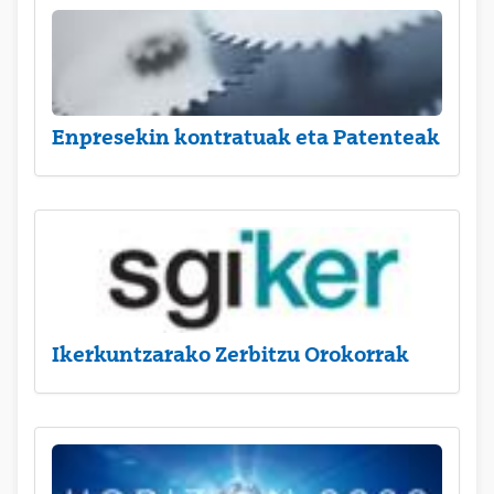
Enpresekin kontratuak eta Patenteak
Ikerkuntzarako Zerbitzu Orokorrak