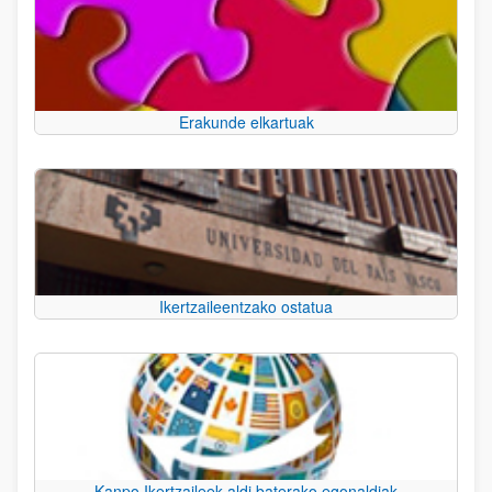
Erakunde elkartuak
Ikertzaileentzako ostatua
Kanpo Ikertzaileek aldi baterako egonaldiak