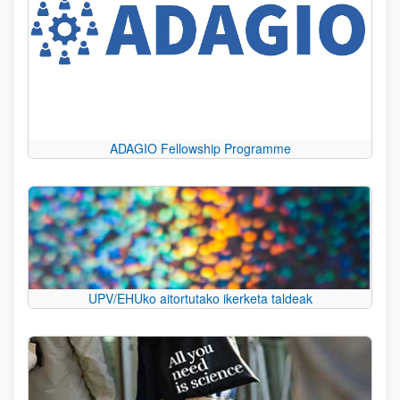
ADAGIO Fellowship Programme
UPV/EHUko aitortutako ikerketa taldeak