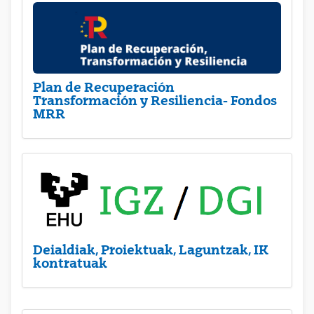
Plan de Recuperación
Transformación y Resiliencia- Fondos
MRR
Deialdiak, Proiektuak, Laguntzak, IK
kontratuak