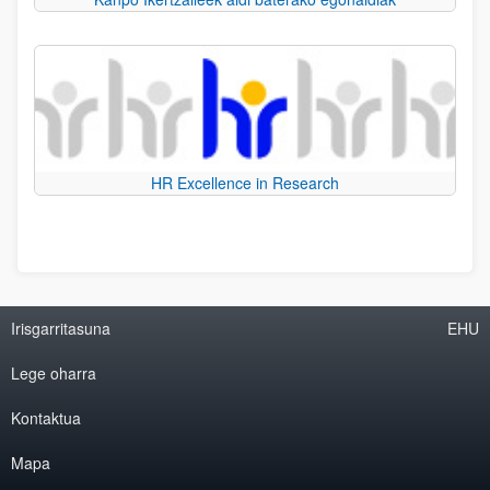
HR Excellence in Research
Irisgarritasuna
EHU
Lege oharra
Kontaktua
Mapa