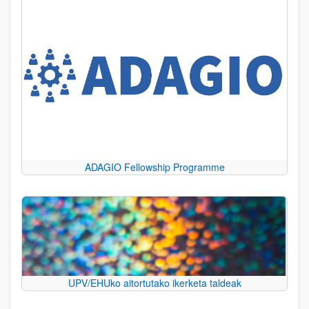
ADAGIO Fellowship Programme
UPV/EHUko aitortutako ikerketa taldeak