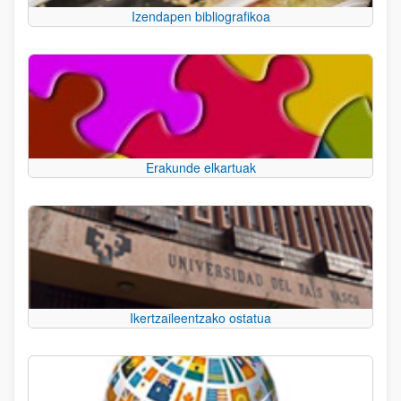
Izendapen bibliografikoa
Erakunde elkartuak
Ikertzaileentzako ostatua