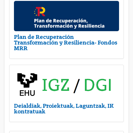
Plan de Recuperación
Transformación y Resiliencia- Fondos
MRR
Deialdiak, Proiektuak, Laguntzak, IK
kontratuak