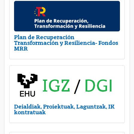
Plan de Recuperación
Transformación y Resiliencia- Fondos
MRR
Deialdiak, Proiektuak, Laguntzak, IK
kontratuak