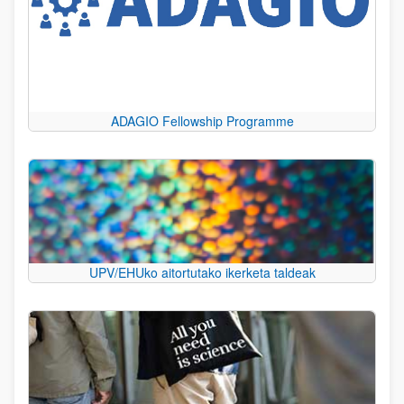
ADAGIO Fellowship Programme
UPV/EHUko aitortutako ikerketa taldeak