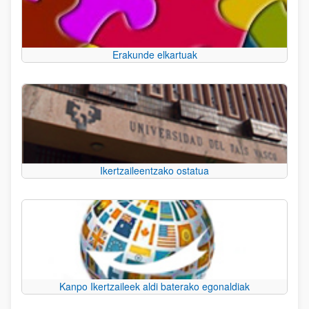
Erakunde elkartuak
Ikertzaileentzako ostatua
Kanpo Ikertzaileek aldi baterako egonaldiak