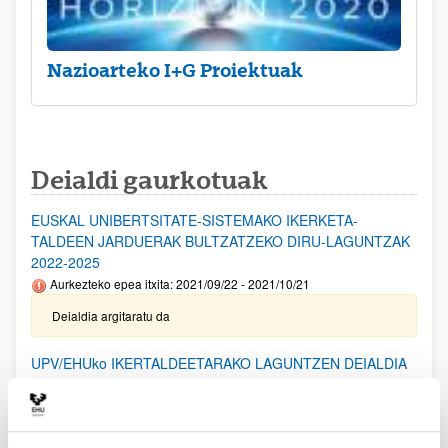
Nazioarteko I+G Proiektuak
Deialdi gaurkotuak
EUSKAL UNIBERTSITATE-SISTEMAKO IKERKETA-
TALDEEN JARDUERAK BULTZATZEKO DIRU-LAGUNTZAK
2022-2025
Aurkezteko epea itxita: 2021/09/22 - 2021/10/21
Deialdia argitaratu da
UPV/EHUko IKERTALDEETARAKO LAGUNTZEN DEIALDIA
(2023)
Aurkezteko epea itxita: 2023/06/05 - 2023/07/04
(2024/02/14) Emandako eta ezetsitako laguntzen behin-betiko