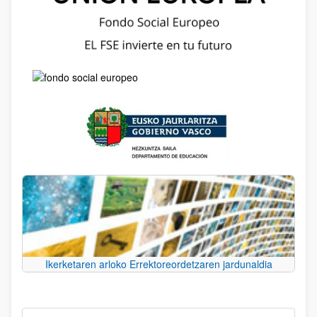
Ikerketaren arloko Errektoreordetzaren jardunaldia