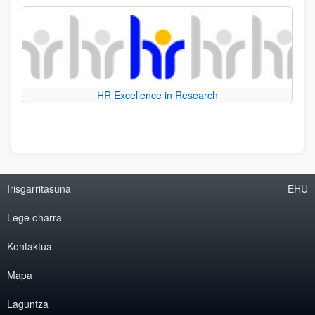
HR Excellence in Research
Irisgarritasuna
EHU
Lege oharra
Kontaktua
Mapa
Laguntza