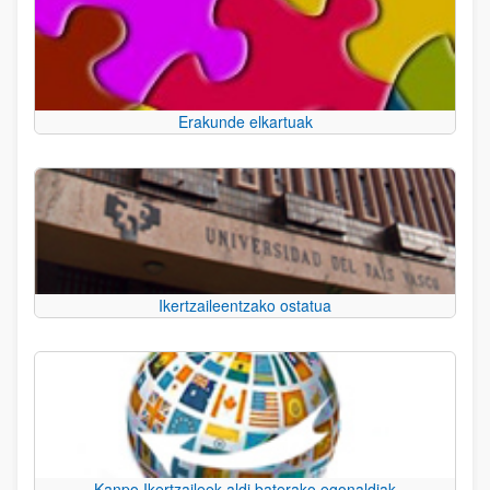
Erakunde elkartuak
Ikertzaileentzako ostatua
Kanpo Ikertzaileek aldi baterako egonaldiak