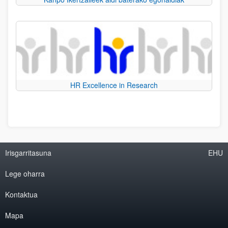
HR Excellence in Research
Irisgarritasuna
EHU
Lege oharra
Kontaktua
Mapa