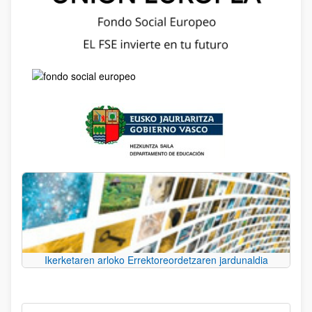
Ikerketaren arloko Errektoreordetzaren jardunaldia