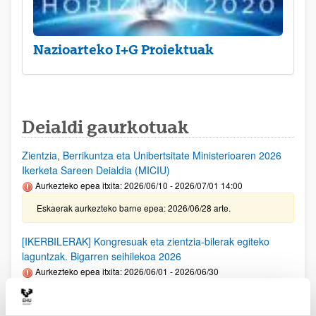
Nazioarteko I+G Proiektuak
Deialdi gaurkotuak
Zientzia, Berrikuntza eta Unibertsitate Ministerioaren 2026
Ikerketa Sareen Deialdia (MICIU)
Aurkezteko epea itxita: 2026/06/10 - 2026/07/01 14:00
Eskaerak aurkezteko barne epea: 2026/06/28 arte.
[IKERBILERAK] Kongresuak eta zientzia-bilerak egiteko
laguntzak. Bigarren seihilekoa 2026
Aurkezteko epea itxita: 2026/06/01 - 2026/06/30
Deialdia argitaratu egin da. Eskaerak aurkezteko barne epea:
2026/06/23