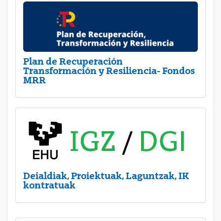
Plan de Recuperación
Transformación y Resiliencia- Fondos
MRR
Deialdiak, Proiektuak, Laguntzak, IK
kontratuak