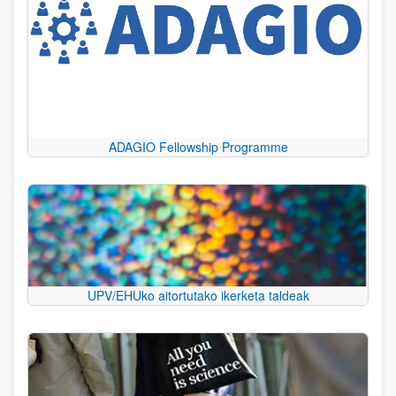
ADAGIO Fellowship Programme
UPV/EHUko aitortutako ikerketa taldeak