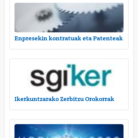
Enpresekin kontratuak eta Patenteak
Ikerkuntzarako Zerbitzu Orokorrak