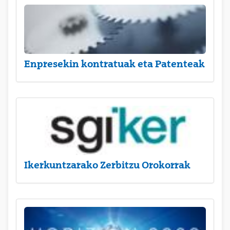
Enpresekin kontratuak eta Patenteak
Ikerkuntzarako Zerbitzu Orokorrak