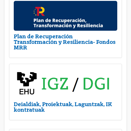
Plan de Recuperación
Transformación y Resiliencia- Fondos
MRR
Deialdiak, Proiektuak, Laguntzak, IK
kontratuak