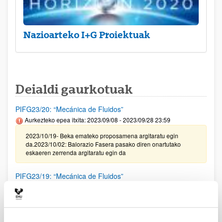
Nazioarteko I+G Proiektuak
Deialdi gaurkotuak
PIFG23/20: “Mecánica de Fluidos”
Aurkezteko epea itxita: 2023/09/08 - 2023/09/28 23:59
2023/10/19- Beka emateko proposamena argitaratu egin
da.2023/10/02: Balorazio Fasera pasako diren onartutako
eskaeren zerrenda argitaratu egin da
PIFG23/19: “Mecánica de Fluidos”
Aurkezteko epea itxita: 2023/09/08 - 2023/09/28 23:59
2023/10/19- Beka emateko proposamena argitaratu egin
da.2023/10/02: Balorazio Fasera pasako diren onartutako
eskaeren zerrenda argitaratu egin da