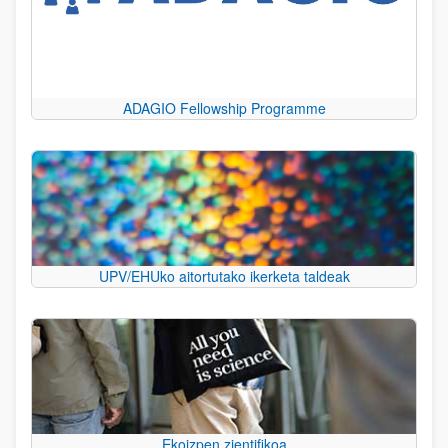
ADAGIO Fellowship Programme
UPV/EHUko aitortutako ikerketa taldeak
Ekoizpen zientifikoa