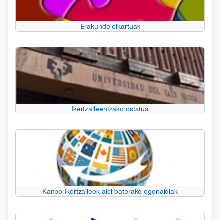
Erakunde elkartuak
Ikertzaileentzako ostatua
Kanpo Ikertzaileek aldi baterako egonaldiak