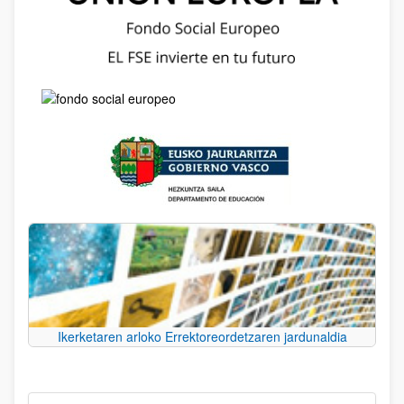
Ikerketaren arloko Errektoreordetzaren jardunaldia