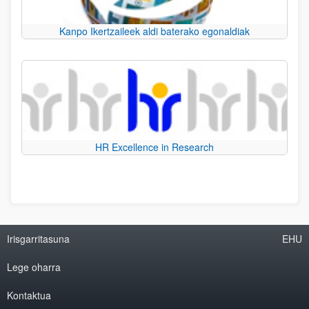
Kanpo Ikertzaileek aldi baterako egonaldiak
HR Excellence in Research
Irisgarritasuna
EHU
Lege oharra
Kontaktua