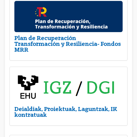
Plan de Recuperación
Transformación y Resiliencia- Fondos
MRR
Deialdiak, Proiektuak, Laguntzak, IK
kontratuak