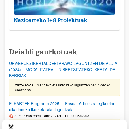
Nazioarteko I+G Proiektuak
Deialdi gaurkotuak
UPV/EHUko IKERTALDEETARAKO LAGUNTZEN DEIALDIA
(2024). I MODALITATEA. UNIBERTSITATEKO IKERTALDE
BERRIAK
2025/02/20. Emandako eta ukatutako laguntzen behin-betiko
ebazpena.
ELKARTEK Programa 2025: I. Fasea. Arlo estrategikoetan
elkarlaneko ikerketarako laguntzak
Aurkezteko epea itxita: 2024/12/17 - 2025/03/03
Deialdia argitaratu da. Dokumentazioa aurkezteko barne