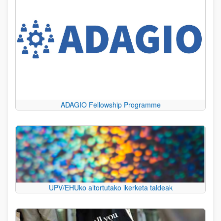
ADAGIO Fellowship Programme
UPV/EHUko aitortutako ikerketa taldeak