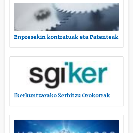
Enpresekin kontratuak eta Patenteak
Ikerkuntzarako Zerbitzu Orokorrak