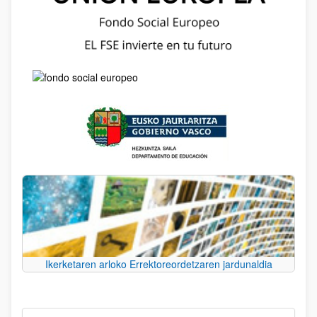
Ikerketaren arloko Errektoreordetzaren jardunaldia