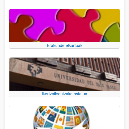
Erakunde elkartuak
Ikertzaileentzako ostatua