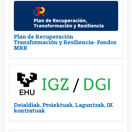
Plan de Recuperación
Transformación y Resiliencia- Fondos
MRR
Deialdiak, Proiektuak, Laguntzak, IK
kontratuak