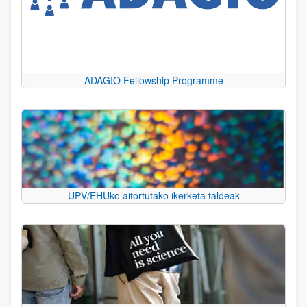
ADAGIO Fellowship Programme
UPV/EHUko aitortutako ikerketa taldeak