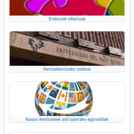
Erakunde elkartuak
Ikertzaileentzako ostatua
Kanpo Ikertzaileek aldi baterako egonaldiak