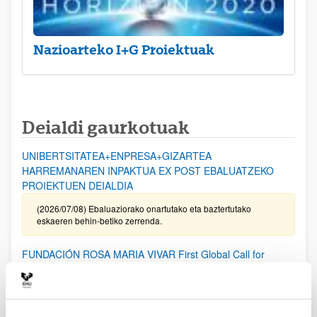
Nazioarteko I+G Proiektuak
Deialdi gaurkotuak
UNIBERTSITATEA+ENPRESA+GIZARTEA
HARREMANAREN INPAKTUA EX POST EBALUATZEKO
PROIEKTUEN DEIALDIA
(2026/07/08) Ebaluaziorako onartutako eta baztertutako
eskaeren behin-betiko zerrenda.
FUNDACIÓN ROSA MARIA VIVAR First Global Call for
Alzheimer´s Cure-Focused Research
Aurkezteko epea zabalik (Eskabideak egiteko amaierako data:
2026/09/30)