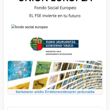
Ikerketaren arloko Errektoreordetzaren jardunaldia