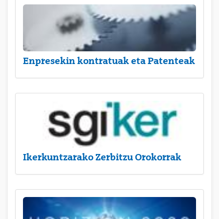
Enpresekin kontratuak eta Patenteak
Ikerkuntzarako Zerbitzu Orokorrak