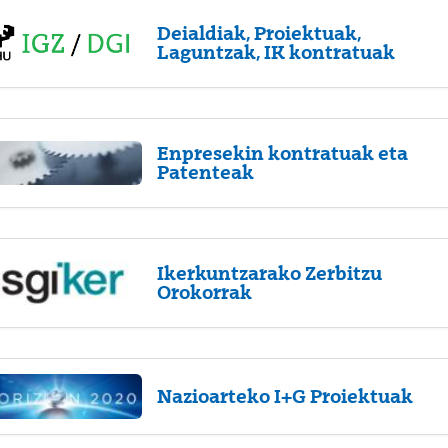
Deialdiak, Proiektuak,
Laguntzak, IK kontratuak
Enpresekin kontratuak eta
Patenteak
Ikerkuntzarako Zerbitzu
Orokorrak
Nazioarteko I+G Proiektuak