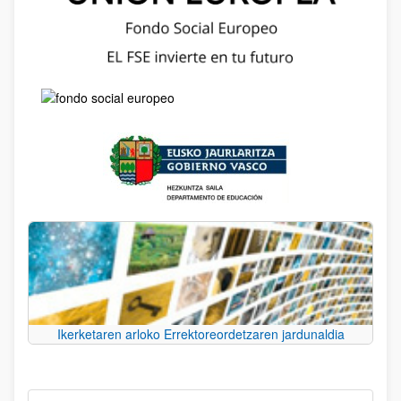
Ikerketaren arloko Errektoreordetzaren jardunaldia