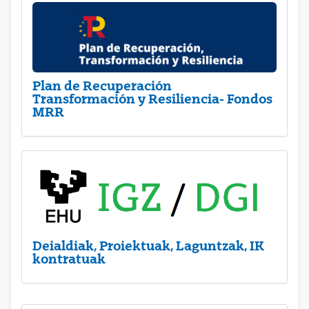
Plan de Recuperación
Transformación y Resiliencia- Fondos
MRR
Deialdiak, Proiektuak, Laguntzak, IK
kontratuak