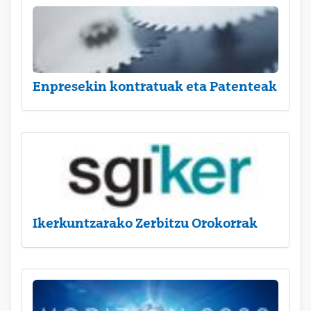
Enpresekin kontratuak eta Patenteak
Ikerkuntzarako Zerbitzu Orokorrak