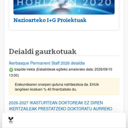
Nazioarteko I+G Proiektuak
Deialdi gaurkotuak
Ikerbasque Permanent Staff 2026 deialdia
Izapide irekia (Eskabideak egiteko amaierako data: 2026/09/10
13:00)
Erakundearen onarpen-gutuna nahitaezkoa da. EHUk
langileen kostuen % 40 finantzatuko du.
2026-2027 IKASTURTEAN DOKTOREAK EZ DIREN
IKERTZAILEAK PRESTATZEKO DOKTORATU AURREKO
PROGRAMARAKO DEIALDIA: Laguntza berriak eta
berriztapenak (Eusko Jaurlaritza)
Aurkezteko epea itxita: 2026/06/19 - 2026/07/20