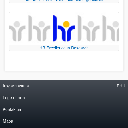
HR Excellence in Research
Irisgarritasuna
EHU
Lege oharra
Kontaktua
Mapa