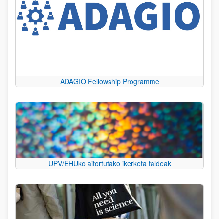
ADAGIO Fellowship Programme
UPV/EHUko aitortutako ikerketa taldeak