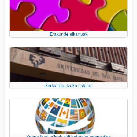
Erakunde elkartuak
Ikertzaileentzako ostatua
Kanpo Ikertzaileek aldi baterako egonaldiak