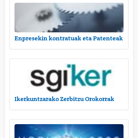
Enpresekin kontratuak eta Patenteak
Ikerkuntzarako Zerbitzu Orokorrak