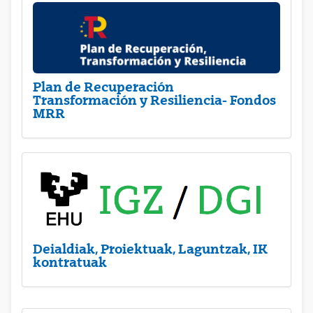
Plan de Recuperación
Transformación y Resiliencia- Fondos
MRR
Deialdiak, Proiektuak, Laguntzak, IK
kontratuak