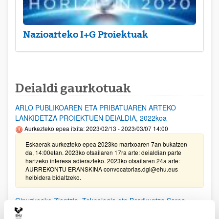
Nazioarteko I+G Proiektuak
Deialdi gaurkotuak
ARLO PUBLIKOAREN ETA PRIBATUAREN ARTEKO
LANKIDETZA PROIEKTUEN DEIALDIA, 2022koa
Aurkezteko epea itxita: 2023/02/13 - 2023/03/07 14:00
Eskaerak aurkezteko epea 2023ko martxoaren 7an bukatzen
da, 14:00etan. 2023ko otsailaren 17ra arte: deialdian parte
hartzeko interesa adierazteko. 2023ko otsailaren 24a arte:
AURREKONTU ERANSKINA convocatorias.dgi@ehu.eus
helbidera bidaltzeko.
Gipuzkoako Zientzia, Teknologia eta Berrikuntza Sarea
bultzatzeko Programaren laguntzak 2022