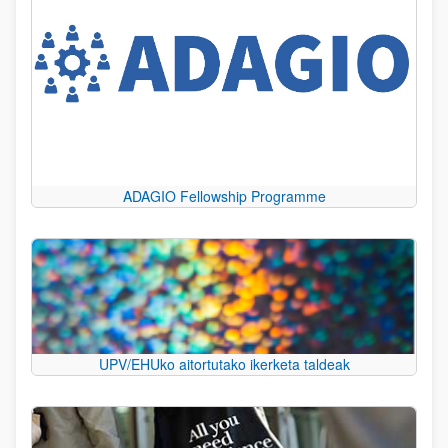
ADAGIO Fellowship Programme
UPV/EHUko aitortutako ikerketa taldeak