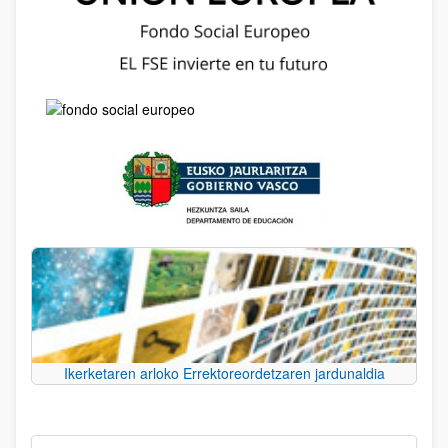
Ikerketaren arloko Errektoreordetzaren jardunaldia