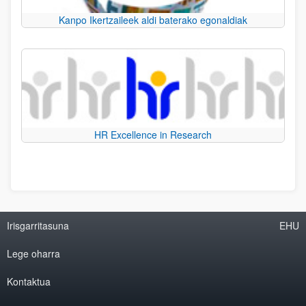
Kanpo Ikertzaileek aldi baterako egonaldiak
HR Excellence in Research
Irisgarritasuna
EHU
Lege oharra
Kontaktua