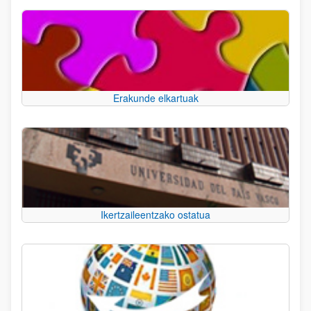
Erakunde elkartuak
Ikertzaileentzako ostatua