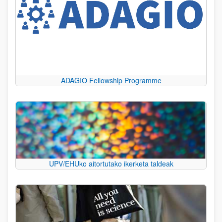
ADAGIO Fellowship Programme
UPV/EHUko aitortutako ikerketa taldeak