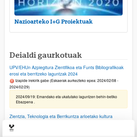
Nazioarteko I+G Proiektuak
Deialdi gaurkotuak
UPV/EHUn Azpiegitura Zientifikoa eta Funts Bibliografikoak
erosi eta berritzeko laguntzak 2024
Izapide irekirik gabe (Eskaerak aurkezteko epea: 2024/02/08 -
2024/02/29)
2024/09/19: Emandako eta ukatutako laguntzen behin-betiko
Ebazpena .
Zientzia, Teknologia eta Berrikuntza arloetako kultura
sustatzeko laguntzen deialdia (FECYT) 2024
Aurkezteko epea itxita: 2024/09/11 - 2024/10/18 13:00