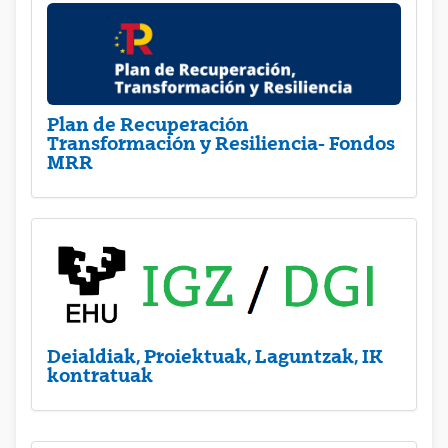
Plan de Recuperación
Transformación y Resiliencia- Fondos
MRR
Deialdiak, Proiektuak, Laguntzak, IK
kontratuak