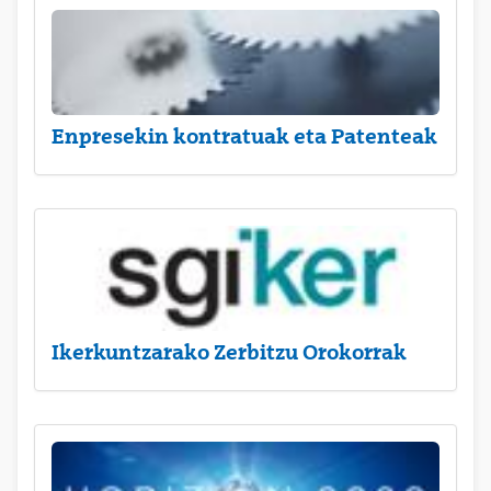
Enpresekin kontratuak eta Patenteak
Ikerkuntzarako Zerbitzu Orokorrak