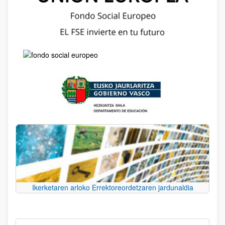
Ikerketaren arloko Errektoreordetzaren jardunaldia