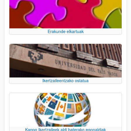
Erakunde elkartuak
Ikertzaileentzako ostatua
Kanpo Ikertzaileek aldi baterako egonaldiak