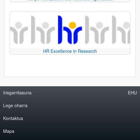
HR Excellence in Research
Irisgarritasuna
EHU
Lege oharra
Kontaktua
Mapa