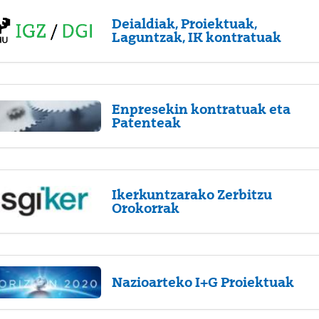
Deialdiak, Proiektuak,
Laguntzak, IK kontratuak
Enpresekin kontratuak eta
Patenteak
Ikerkuntzarako Zerbitzu
Orokorrak
Nazioarteko I+G Proiektuak