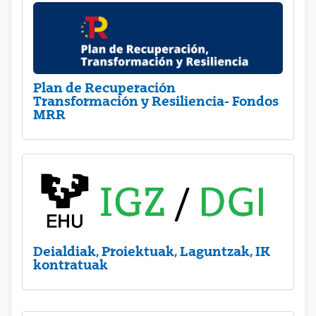
Plan de Recuperación
Transformación y Resiliencia- Fondos
MRR
Deialdiak, Proiektuak, Laguntzak, IK
kontratuak