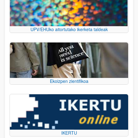
UPV/EHUko aitortutako ikerketa taldeak
Ekoizpen zientifikoa
IKERTU