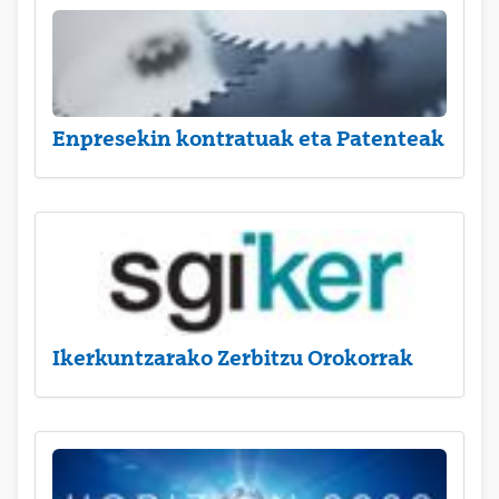
Enpresekin kontratuak eta Patenteak
Ikerkuntzarako Zerbitzu Orokorrak