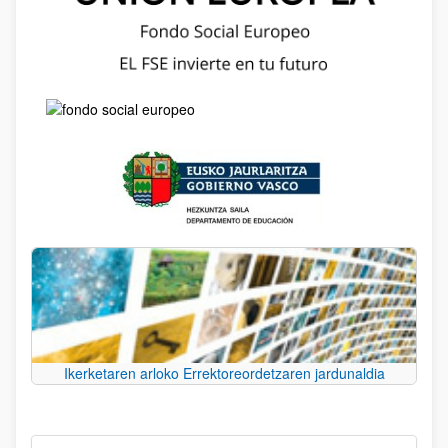
Ikerketaren arloko Errektoreordetzaren jardunaldia