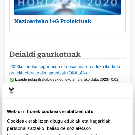
Nazioarteko I+G Proiektuak
Deialdi gaurkotuak
2023ko laneko segurtasun eta osasunaren arloko ikerketa-
proiektuetarako dirulaguntzak (OSALAN)
Izapide irekia (Eskabideak egiteko amaierako data: 2023/10/02)
PIFG23/04: “Hizkuntzaren Prozesamendua”
Aurkezteko epea itxita: 2023/07/06 - 2023/07/27 23:59
Beka emateko proposamena argitaratu da.
Web orri honek cookieak erabiltzen ditu
PIFG22/71: “Prehistoria”
Cookieak erabiltzen ditugu edukiak eta iragarkiak
Aurkezteko epea itxita: 2023/05/23 - 2023/06/12 23:59
pertsonalizatzeko, baliabide sozialetako
Beka emateko proposamena argitaratu da.