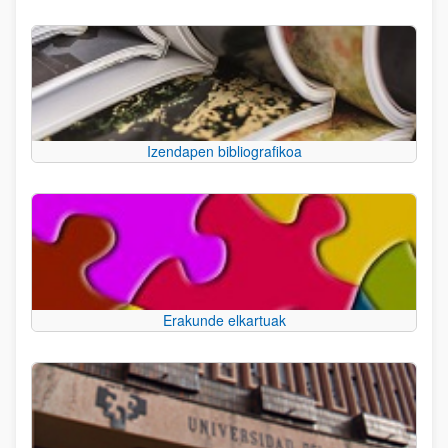
Izendapen bibliografikoa
Erakunde elkartuak