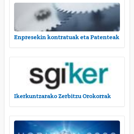
Enpresekin kontratuak eta Patenteak
Ikerkuntzarako Zerbitzu Orokorrak