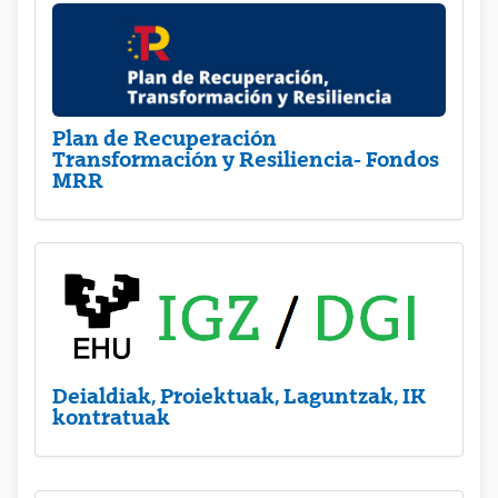
Plan de Recuperación
Transformación y Resiliencia- Fondos
MRR
Deialdiak, Proiektuak, Laguntzak, IK
kontratuak