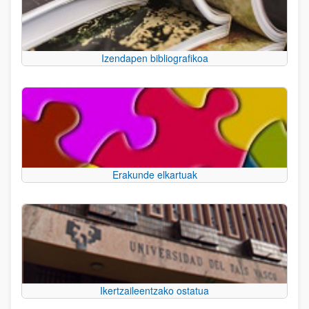
Izendapen bibliografikoa
Erakunde elkartuak
Ikertzaileentzako ostatua