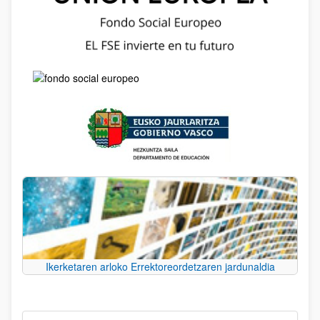
Ikerketaren arloko Errektoreordetzaren jardunaldia