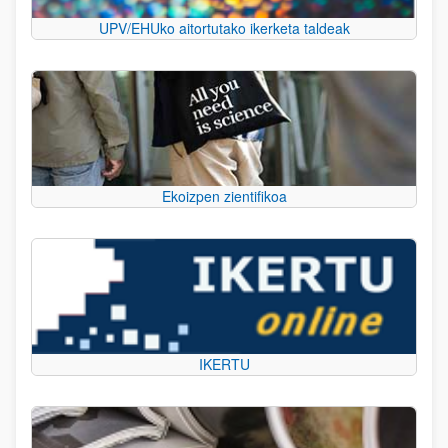
UPV/EHUko aitortutako ikerketa taldeak
Ekoizpen zientifikoa
IKERTU