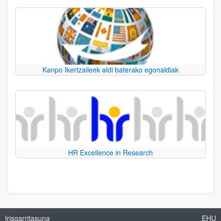
Kanpo Ikertzaileek aldi baterako egonaldiak
HR Excellence in Research
Irisgarritasuna
EHU