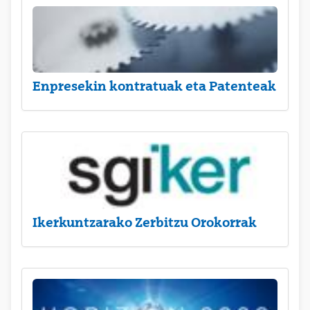
Enpresekin kontratuak eta Patenteak
Ikerkuntzarako Zerbitzu Orokorrak