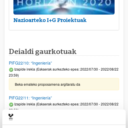
Nazioarteko I+G Proiektuak
Deialdi gaurkotuak
PIFG22/10: “Ingeniería”
Izapide irekia (Eskaerak aurkezteko epea: 2022/07/30 - 2022/08/22
23:59)
Beka emateko proposamena argitaratu da
PIFG22/11: “Ingeniería”
Izapide irekia (Eskaerak aurkezteko epea: 2022/07/30 - 2022/08/22
23:59)
Beka emateko proposamena argitaratu da