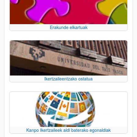
Erakunde elkartuak
Ikertzaileentzako ostatua
Kanpo Ikertzaileek aldi baterako egonaldiak