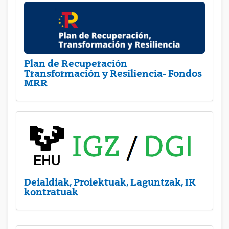
Plan de Recuperación
Transformación y Resiliencia- Fondos
MRR
Deialdiak, Proiektuak, Laguntzak, IK
kontratuak