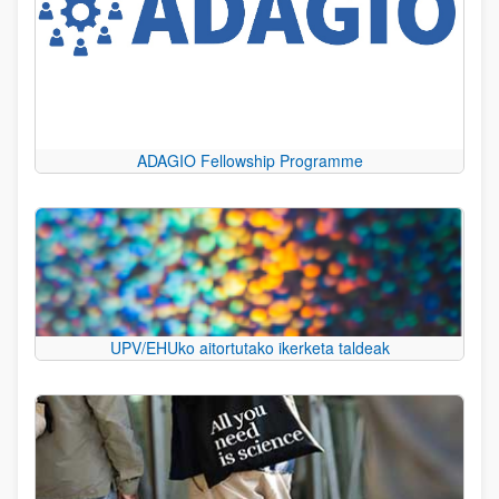
ADAGIO Fellowship Programme
UPV/EHUko aitortutako ikerketa taldeak