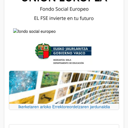
Ikerketaren arloko Errektoreordetzaren jardunaldia