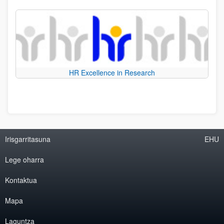
HR Excellence in Research
Irisgarritasuna
EHU
Lege oharra
Kontaktua
Mapa
Laguntza