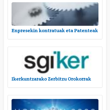
Enpresekin kontratuak eta Patenteak
Ikerkuntzarako Zerbitzu Orokorrak