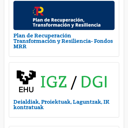
Plan de Recuperación
Transformación y Resiliencia- Fondos
MRR
Deialdiak, Proiektuak, Laguntzak, IK
kontratuak