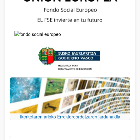
Ikerketaren arloko Errektoreordetzaren jardunaldia