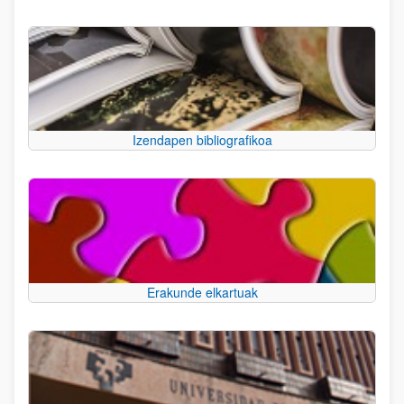
Izendapen bibliografikoa
Erakunde elkartuak