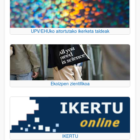
UPV/EHUko aitortutako ikerketa taldeak
Ekoizpen zientifikoa
IKERTU