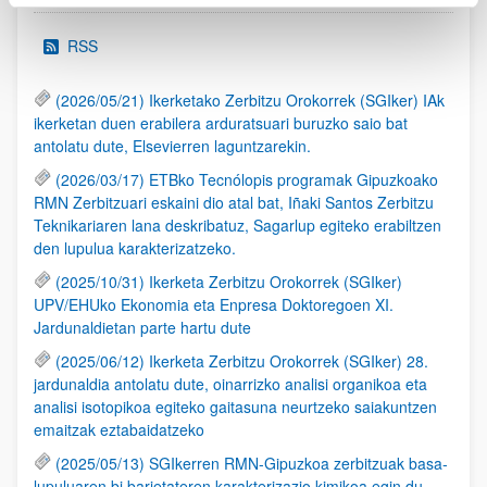
RSS
(2026/05/21) Ikerketako Zerbitzu Orokorrek (SGIker) IAk
ikerketan duen erabilera arduratsuari buruzko saio bat
antolatu dute, Elsevierren laguntzarekin.
(2026/03/17) ETBko Tecnólopis programak Gipuzkoako
RMN Zerbitzuari eskaini dio atal bat, Iñaki Santos Zerbitzu
Teknikariaren lana deskribatuz, Sagarlup egiteko erabiltzen
den lupulua karakterizatzeko.
(2025/10/31) Ikerketa Zerbitzu Orokorrek (SGIker)
UPV/EHUko Ekonomia eta Enpresa Doktoregoen XI.
Jardunaldietan parte hartu dute
(2025/06/12) Ikerketa Zerbitzu Orokorrek (SGIker) 28.
jardunaldia antolatu dute, oinarrizko analisi organikoa eta
analisi isotopikoa egiteko gaitasuna neurtzeko saiakuntzen
emaitzak eztabaidatzeko
(2025/05/13) SGIkerren RMN-Gipuzkoa zerbitzuak basa-
lupuluaren bi barietateren karakterizazio kimikoa egin du