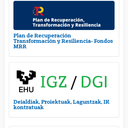
Plan de Recuperación
Transformación y Resiliencia- Fondos
MRR
Deialdiak, Proiektuak, Laguntzak, IK
kontratuak