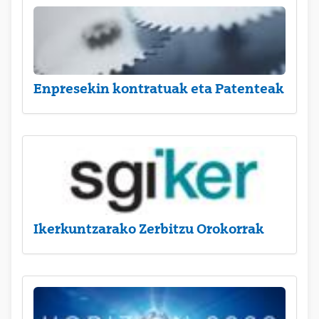
Enpresekin kontratuak eta Patenteak
Ikerkuntzarako Zerbitzu Orokorrak