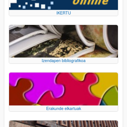
IKERTU
Izendapen bibliografikoa
Erakunde elkartuak