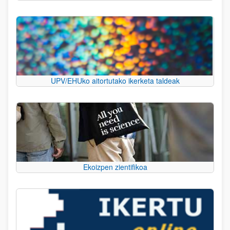
UPV/EHUko aitortutako ikerketa taldeak
Ekoizpen zientifikoa