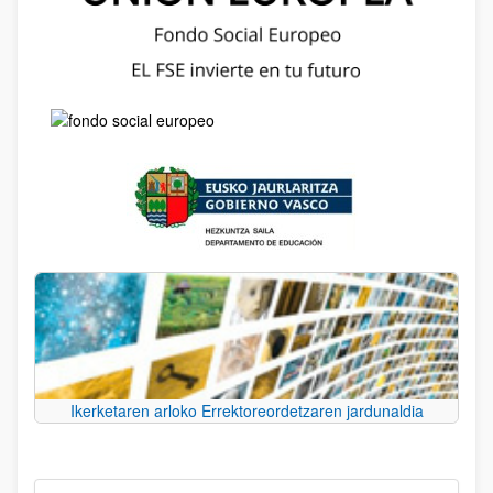
Ikerketaren arloko Errektoreordetzaren jardunaldia