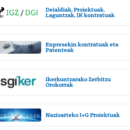
Deialdiak, Proiektuak,
Laguntzak, IK kontratuak
Enpresekin kontratuak eta
Patenteak
Ikerkuntzarako Zerbitzu
Orokorrak
Nazioarteko I+G Proiektuak