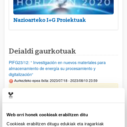
Nazioarteko I+G Proiektuak
Deialdi gaurkotuak
PIFG23/12: “ Investigación en nuevos materiales para
almacenamiento de energía su procesamiento y
digitalización“
Aurkezteko epea itxita: 2023/07/18 - 2023/08/10 23:59
Beka emateko proposamena argitaratu da(2023/09/12)
PIFG23/14: “ Hizkuntzaren Prozesamentua“
Aurkezteko epea itxita: 2023/07/20 - 2023/08/14 23:59
Web orri honek cookieak erabiltzen ditu
Beka emateko proposamena argitaratu da(2023/09/12)
Cookieak erabiltzen ditugu edukiak eta iragarkiak