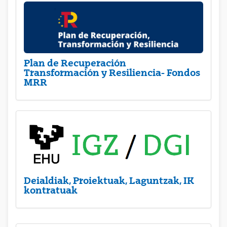
Plan de Recuperación
Transformación y Resiliencia- Fondos
MRR
Deialdiak, Proiektuak, Laguntzak, IK
kontratuak