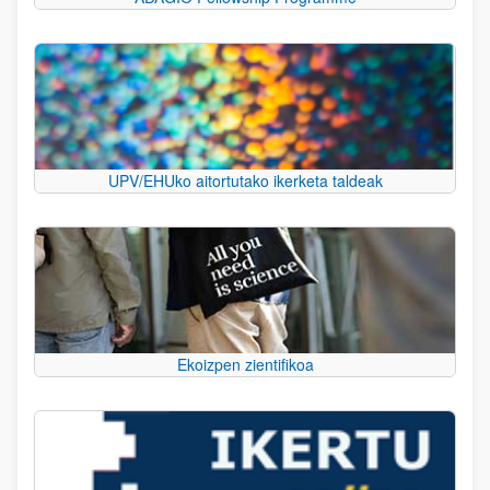
UPV/EHUko aitortutako ikerketa taldeak
Ekoizpen zientifikoa