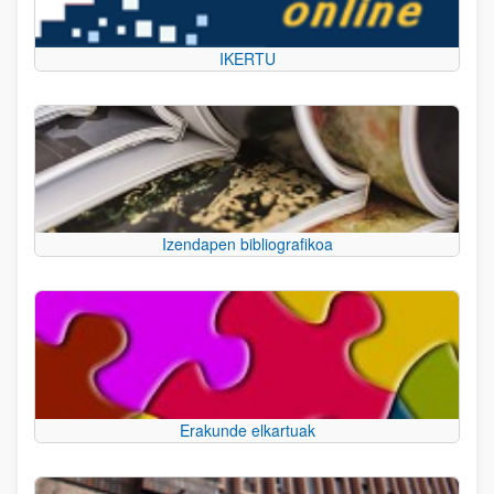
IKERTU
Izendapen bibliografikoa
Erakunde elkartuak