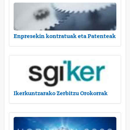
Enpresekin kontratuak eta Patenteak
Ikerkuntzarako Zerbitzu Orokorrak