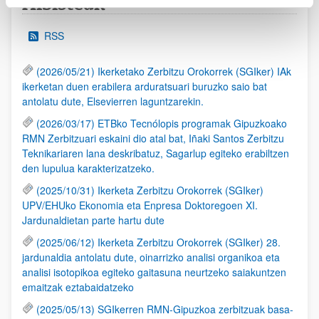
Albisteak
RSS
(2026/05/21) Ikerketako Zerbitzu Orokorrek (SGIker) IAk
ikerketan duen erabilera arduratsuari buruzko saio bat
antolatu dute, Elsevierren laguntzarekin.
(2026/03/17) ETBko Tecnólopis programak Gipuzkoako
RMN Zerbitzuari eskaini dio atal bat, Iñaki Santos Zerbitzu
Teknikariaren lana deskribatuz, Sagarlup egiteko erabiltzen
den lupulua karakterizatzeko.
(2025/10/31) Ikerketa Zerbitzu Orokorrek (SGIker)
UPV/EHUko Ekonomia eta Enpresa Doktoregoen XI.
Jardunaldietan parte hartu dute
(2025/06/12) Ikerketa Zerbitzu Orokorrek (SGIker) 28.
jardunaldia antolatu dute, oinarrizko analisi organikoa eta
analisi isotopikoa egiteko gaitasuna neurtzeko saiakuntzen
emaitzak eztabaidatzeko
(2025/05/13) SGIkerren RMN-Gipuzkoa zerbitzuak basa-