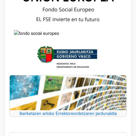
Ikerketaren arloko Errektoreordetzaren jardunaldia