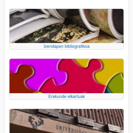
Izendapen bibliografikoa
Erakunde elkartuak