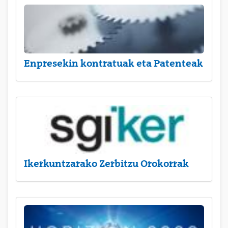
Enpresekin kontratuak eta Patenteak
Ikerkuntzarako Zerbitzu Orokorrak