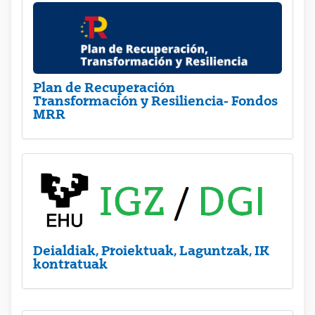
Plan de Recuperación
Transformación y Resiliencia- Fondos
MRR
Deialdiak, Proiektuak, Laguntzak, IK
kontratuak