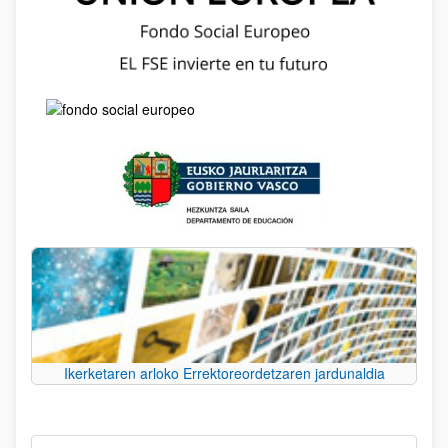
Ikerketaren arloko Errektoreordetzaren jardunaldia