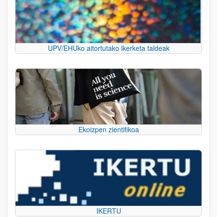
UPV/EHUko aitortutako ikerketa taldeak
Ekoizpen zientifikoa
IKERTU