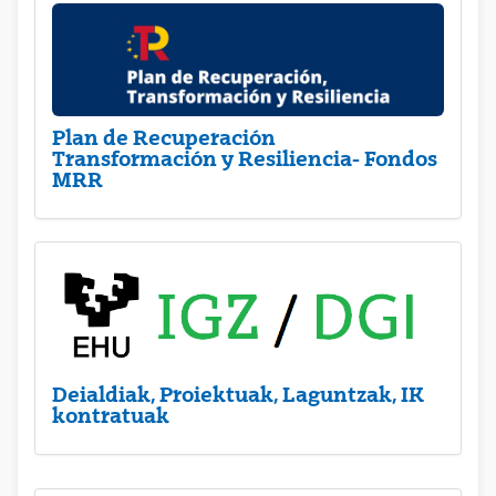
Plan de Recuperación
Transformación y Resiliencia- Fondos
MRR
Deialdiak, Proiektuak, Laguntzak, IK
kontratuak