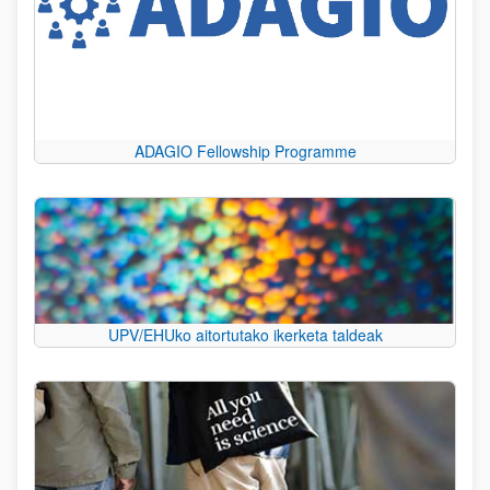
ADAGIO Fellowship Programme
UPV/EHUko aitortutako ikerketa taldeak