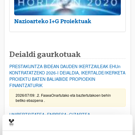
Nazioarteko I+G Proiektuak
Deialdi gaurkotuak
PRESTAKUNTZA BIDEAN DAUDEN IKERTZAILEAK EHUn
KONTRATATZEKO 2026-I DEIALDIA, IKERTALDE/IKERKETA
PROIEKTU BATEN BALIABIDE PROPIOEKIN
FINANTZATURIK
2026/07/09: .2. FaseaOnartutako eta baztertutakoen behin
betiko ebazpena .
UNIBERTSITATEA+ENPRESA+GIZARTEA
HARREMANAREN INPAKTUA EX POST EBALUATZEKO
PROIEKTUEN DEIALDIA