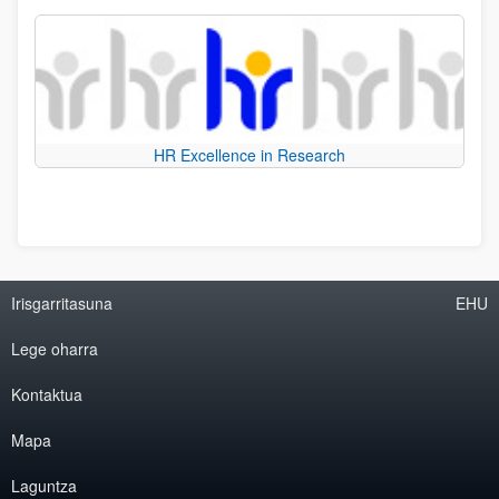
HR Excellence in Research
Irisgarritasuna
EHU
Lege oharra
Kontaktua
Mapa
Laguntza