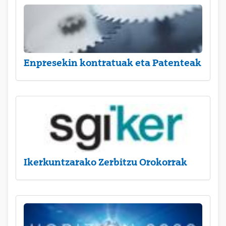
Enpresekin kontratuak eta Patenteak
Ikerkuntzarako Zerbitzu Orokorrak