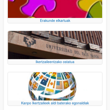
Erakunde elkartuak
Ikertzaileentzako ostatua
Kanpo Ikertzaileek aldi baterako egonaldiak