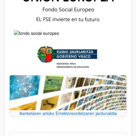
Ikerketaren arloko Errektoreordetzaren jardunaldia