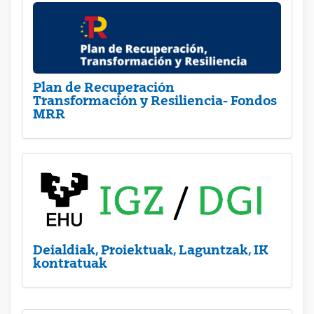
Plan de Recuperación
Transformación y Resiliencia- Fondos
MRR
Deialdiak, Proiektuak, Laguntzak, IK
kontratuak