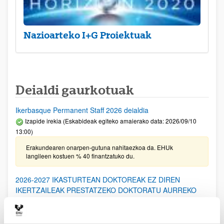
Nazioarteko I+G Proiektuak
Deialdi gaurkotuak
Ikerbasque Permanent Staff 2026 deialdia
Izapide irekia (Eskabideak egiteko amaierako data: 2026/09/10
13:00)
Erakundearen onarpen-gutuna nahitaezkoa da. EHUk
langileen kostuen % 40 finantzatuko du.
2026-2027 IKASTURTEAN DOKTOREAK EZ DIREN
IKERTZAILEAK PRESTATZEKO DOKTORATU AURREKO
PROGRAMARAKO DEIALDIA: Laguntza berriak eta
berriztapenak (Eusko Jaurlaritza)
Aurkezteko epea itxita: 2026/06/19 - 2026/07/20