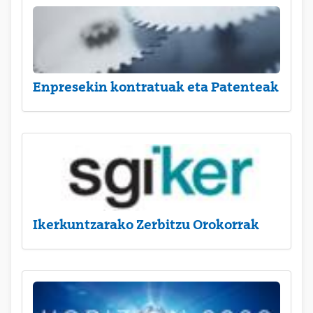
Enpresekin kontratuak eta Patenteak
Ikerkuntzarako Zerbitzu Orokorrak