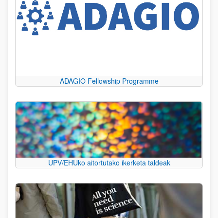
ADAGIO Fellowship Programme
UPV/EHUko aitortutako ikerketa taldeak