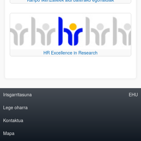
HR Excellence in Research
Irisgarritasuna
EHU
Lege oharra
Kontaktua
Mapa