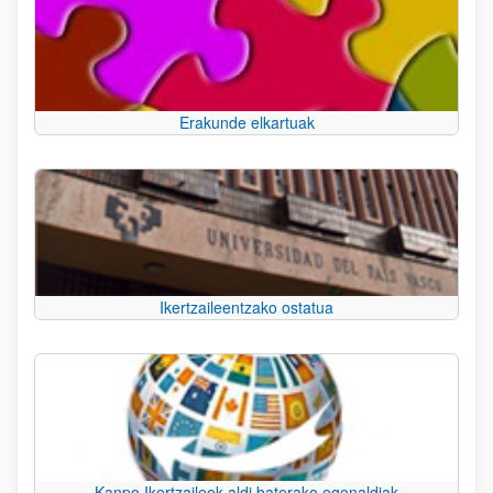
Erakunde elkartuak
Ikertzaileentzako ostatua
Kanpo Ikertzaileek aldi baterako egonaldiak