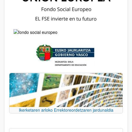
Ikerketaren arloko Errektoreordetzaren jardunaldia