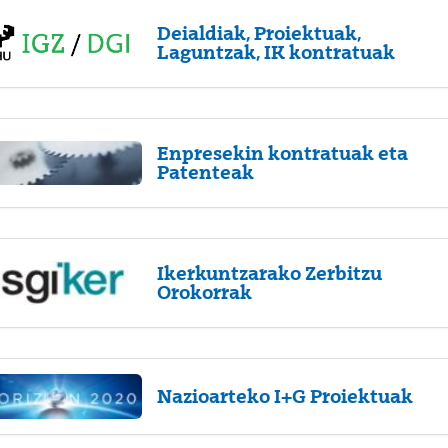
Deialdiak, Proiektuak,
Laguntzak, IK kontratuak
Enpresekin kontratuak eta
Patenteak
Ikerkuntzarako Zerbitzu
Orokorrak
Nazioarteko I+G Proiektuak